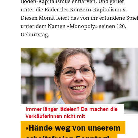
Boden-Kapitalismus entlarven. Und geriet
unter die Räder des Konzern-Kapitalismus.
Diesen Monat feiert das von ihr erfundene Spie
unter dem Namen «Monopoly» seinen 120.
Geburtstag.
Immer länger lädelen? Da machen die
Verkäuferinnen nicht mit
«Hände weg von unserem