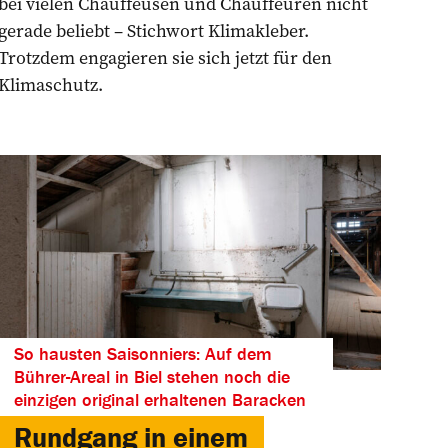
bei ­vielen Chauffeusen und Chauffeuren nicht
gerade beliebt – Stichwort Klimakleber.
Trotzdem engagieren sie sich jetzt für den
Klimaschutz.
So hausten Saisonniers: Auf dem
Bührer-Areal in Biel stehen noch die
einzigen original erhaltenen Baracken
Rundgang in einem