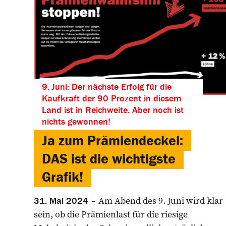
9. Juni: Der nächste Erfolg für die
Kaufkraft der 90 Prozent in diesem
Land ist in Reichweite. Aber noch ist
nichts gewonnen!
Ja zum Prämiendeckel:
DAS ist die wichtigste
Grafik!
Am Abend des 9. Juni wird klar
31. Mai 2024
sein, ob die Prämienlast für die riesige