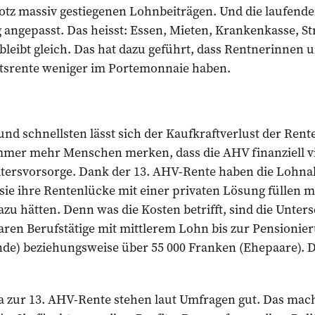
otz massiv gestiegenen Lohnbeiträgen. Und die laufen
 angepasst. Das heisst: ­Essen, Mieten, Krankenkasse, St
 bleibt gleich. Das hat dazu geführt, dass Rentnerinnen
atsrente weniger im Portemonnaie haben.
nd schnellsten lässt sich der Kaufkraftverlust der Rent
mer mehr Menschen merken, dass die AHV finanziell viel 
Altersvorsorge. Dank der 13. AHV-Rente haben die Lohn
ie ihre Rentenlücke mit einer privaten Lösung füllen m
zu hätten. Denn was die Kosten betrifft, sind die Unte
ren Berufstätige mit mittlerem Lohn bis zur Pensionier
nde) beziehungsweise über 55 000 Franken (Ehepaare). ­
Ja zur 13. AHV-Rente stehen laut Umfragen gut. Das mac