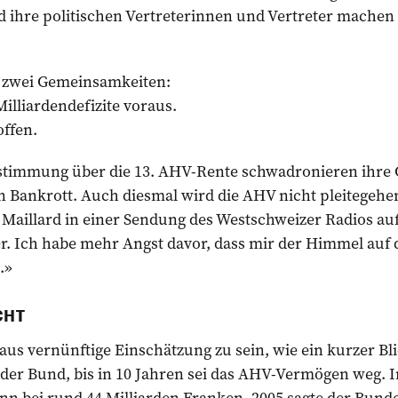
hre politischen Vertreterinnen und Vertreter machen P
 zwei Gemeinsamkeiten:
Milliardendefizite voraus.
offen.
bstimmung über die 13. AHV-Rente schwadronieren ihre
 Bankrott. Auch diesmal wird die AHV nicht pleitegehe
 Maillard in einer Sendung des Westschweizer Radios au
er. Ich habe mehr Angst davor, dass mir der Himmel auf de
.»
CHT
aus vernünftige Einschätzung zu sein, wie ein kurzer Bli
 der Bund, bis in 10 Jahren sei das AHV-Vermögen weg. 
ann bei rund 44 Milliarden Franken. 2005 sagte der Bun