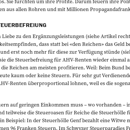
s. Sie fürchten um ihre Profite. Darum feuern ihre Pol
den aus allen ­Rohren und mit Millionen Propagandafran
TEUERBEFREIUNG
 Liebe zu den Ergänzungsleistungen (siehe Artikel rech
keitsempfinden, dass statt bei «den Reichen» das Geld b
und erst noch mehr für diese zur Verfügung stünde (sie
 sie die Steuerbefreiung für AHV-Renten wieder einmal 
die Reichen am meisten profitieren. Weil: Beim Bund b
ute kaum oder keine Steuern. Für sehr gut Verdienende
AHV-Renten überproportional lohnen, weil es die sogen
uern auf geringen Einkommen muss – wo vorhanden – in
d teilweise die Steueroasen für Reiche die Steuerhölle f
n Beispiel: In der Steuerhölle Genf bezahlt eine Witwe 
en 96 Franken Steuern. Im Schwyzer Steuerparadies Fr