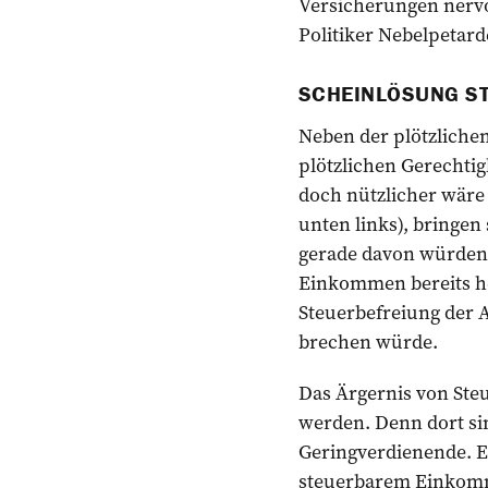
Versicherungen nervö
Politiker Nebelpetar
SCHEINLÖSUNG S
Neben der plötzlichen
plötzlichen Gerechtig
doch nützlicher wäre 
unten links), bringen
gerade davon würden 
Einkommen bereits he
Steuerbefreiung der 
brechen würde.
Das Ärgernis von Ste
werden. Denn dort sin
Geringverdienende. Ei
steuerbarem Einkomm