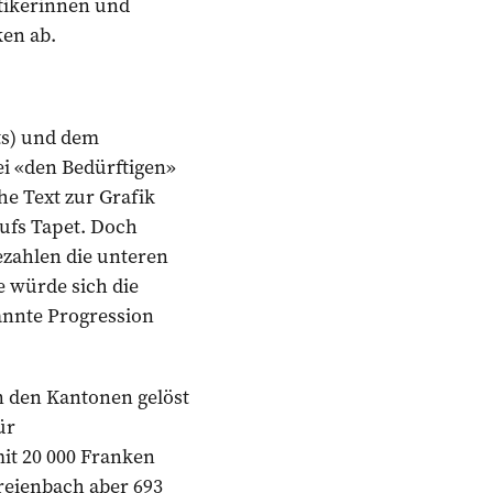
itikerinnen und
ken ab.
ts) und dem
ei «den Bedürftigen»
he Text zur Grafik
aufs Tapet. Doch
ezahlen die unteren
 würde sich die
annte Progression
 den Kantonen gelöst
ür
mit 20 000 Franken
eienbach aber 693