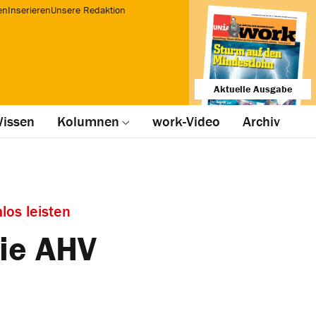
en
Inserieren
Unsere Redaktion
Aktuelle Ausgabe
issen
Kolumnen
work-Video
Archiv
los leisten
die AHV