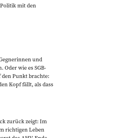
olitik mit den
 Gegnerinnen und
n. Oder wie es SGB-
f den Punkt brachte:
n Kopf fällt, als dass
ck zurück zeigt: Im
Im richtigen Leben
desrat das AHV-Ende