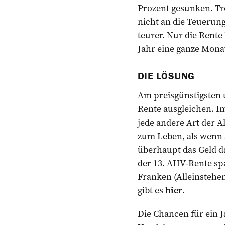
Prozent gesunken. Tr
nicht an die Teuerung
teurer. Nur die Rente
Jahr eine ganze ­Mon
DIE LÖSUNG
Am preisgünstigsten u
Rente ausgleichen. Im
jede andere Art der 
zum Leben, als wenn s
überhaupt das Geld da
der 13. AHV-Rente spa
Franken (Alleinstehe
gibt es
hier
.
Die Chancen für ein 