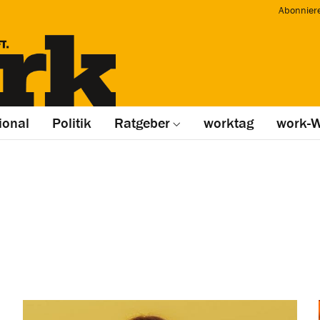
Abonnier
ional
Politik
Ratgeber
worktag
work-W