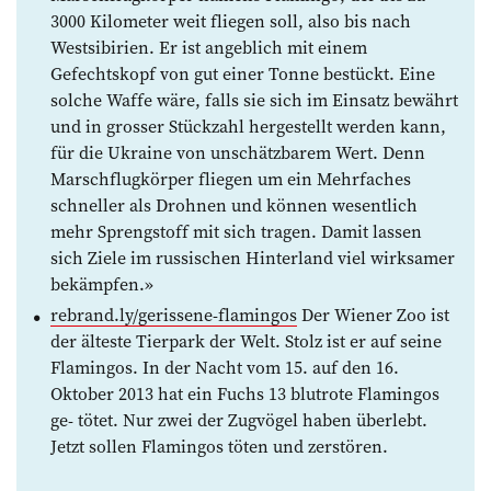
3000 Kilometer weit fliegen soll, also bis nach
Westsibirien. Er ist angeblich mit einem
Gefechtskopf von gut einer Tonne bestückt. Eine
solche Waffe wäre, falls sie sich im Einsatz bewährt
und in grosser Stückzahl hergestellt werden kann,
für die Ukraine von unschätz­barem Wert. Denn
Marsch­flug­körper fliegen um ein Mehr­faches
schneller als Drohnen und können wesentlich
mehr Sprengstoff mit sich tragen. Damit lassen
sich Ziele im rus­sischen ­Hinterland viel wirksamer
bekämpfen.»
rebrand.ly/gerissene-flamingos
Der Wiener Zoo ist
der älteste Tierpark der Welt. Stolz ist er auf seine
Flamingos. In der Nacht vom 15. auf den 16.
Oktober 2013 hat ein Fuchs 13 blutrote Flamingos
ge­- tö­tet. Nur zwei der Zug­vögel haben überlebt.
Jetzt sollen Flamingos töten und ­zerstören.