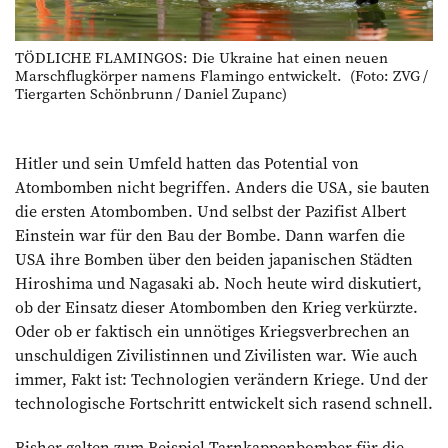
TÖDLICHE FLAMINGOS: Die Ukraine hat einen neuen
Marschflugkörper namens Flamingo entwickelt. (Foto: ZVG /
Tiergarten Schönbrunn / Daniel Zupanc)
Hitler und sein Umfeld hatten das Potential von
Atombomben nicht begriffen. Anders die USA, sie bauten
die ersten Atombomben. Und selbst der Pazifist Albert
Einstein war für den Bau der Bombe. Dann warfen die
USA ihre Bomben über den beiden japanischen Städten
Hiroshima und Nagasaki ab. Noch heute wird diskutiert,
ob der Einsatz dieser Atombomben den Krieg verkürzte.
Oder ob er faktisch ein unnötiges Kriegsverbrechen an
un­schuldigen Zivilistinnen und Zivilisten war. Wie auch
immer, Fakt ist: Technologien verändern Kriege. Und der
technologische Fortschritt ent­wickelt sich rasend schnell.
Bisher galten zum Beispiel Tarnkappenbomber für die