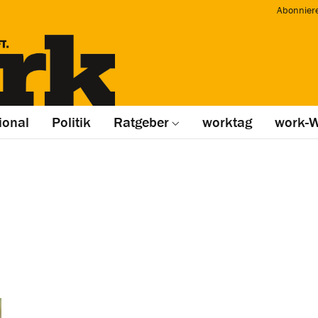
Abonnier
ional
Politik
Ratgeber
worktag
work-W