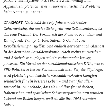
patriarchalen System›?» Sie erntete Zustimmung und
Applaus. Ja, plötzlich ist es wieder erwünscht, die Pro­bleme
beim Namen zu nennen.
GLASNOST.
Nach bald dreissig Jahren neoliberaler
Gehirnwäsche, die auch etliche grün-rote Zellen säuberte, ist
das eine Wohltat. Der Vormarsch der Frauen-, Fremden- und
Klimafeinde Trump, Orbán, Salvini & Co. hat eine
Repolitisierung ausgelöst. Und endlich herrscht auch Glasnost
in der deutschen Sozialdemokratie. Nach rechts zu rutschen
und Arbeitslose zu plagen sei ein verheerender Irrweg
gewesen. Ein Verrat an der sozialdemokratischen DNA, wie es
SPD-Politikerin Gesine Schwan ausdrückt. Sie, die 75jährige,
wird plötzlich grundsätzlich: «Sozial­demokraten kämpfen
solidarisch
für ein besseres Leben – und zwar für alle.»
Immerhin! Nur schade, dass sie und ihre französischen,
italienischen und spanischen Schwesterparteien nun wunden­
leckend am Boden liegen, weil sie alle ihre DNA verraten
haben.