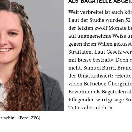
ALS BAGATELLE ABGE
Weit verbreitet ist auch kö
Laut der Studie wurden 52
der letzten zwölf Monate b
auf unangenehme Weise um
gegen ihren Willen geküsst.
Straftaten. Laut Gesetz we
mit Busse bestraft». Doch
nicht. Samuel Burri, Branch
der Unia, kritisiert: «Heut
vielen Betrieben Übergriff
Bewohner als Bagatellen a
Pflegenden wird gesagt: So
Tut es aber nicht!»
uschini. (Foto: ZVG)