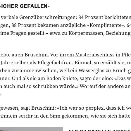
SICHER GEFALLEN»
verbale Grenzüberschreitungen: 84 Prozent berichteten
ngen, 88 Prozent bekamen anzügliche «Komplimente». 6
time Fragen gestellt – etwa zu Körpermassen, Beziehung
lebte auch Bruschini. Vor ihrem Masterabschluss in Pfl
Jahre selber als Pflegefachfrau. Einmal, so erzählt sie, 
ben zusammenwischen, weil ein Wasserglas zu Bruch g
ner. Und als sie am Boden kniete, sagte der eine: «Das w
ch auch mal so schrubben würde.» Worauf der andere ant
»
gewesen, sagt Bruschini: «Ich war so perplex, dass ich 
chhinein sei ihr in den Sinn gekommen, wie sie sich hät