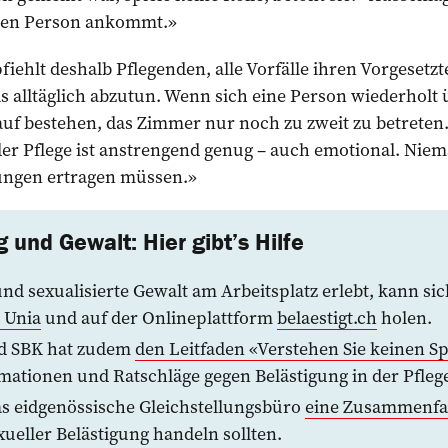
nen Person ankommt.»
ehlt deshalb Pflegenden, alle Vorfälle ihren Vorgesetz
s alltäglich abzutun. Wenn sich eine Person wiederholt ü
auf bestehen, das Zimmer nur noch zu zweit zu betreten. 
 der Pflege ist anstrengend genug – auch emotional. Niem
ungen ertragen müssen.»
 und Gewalt: Hier gibt’s Hilfe
nd sexualisierte Gewalt am Arbeitsplatz erlebt, kann s
 Unia
und auf der Onlineplattform
belaestigt.ch
holen.
nd SBK hat zudem
den Leitfaden «Verstehen Sie keinen S
rmationen und Ratschläge gegen Belästigung in der Pflege
s eidgenössische Gleichstellungsbüro
eine Zusammenfa
xueller Belästigung handeln sollten.