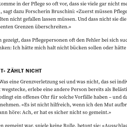
omme in der Pflege so oft vor, dass sie viele gar nicht m
agt dazu Forscherin Bruschini: «Zuerst müssen Pfleg
alten nicht gefallen lassen müssen. Und dass nicht sie di
ienten Grenzen überschreiten.»
 gezeigt, dass Pflegepersonen oft den Fehler bei sich suc
enken: Ich hätte mich halt nicht bücken sollen oder hätt
T» ZÄHLT NICHT
Was eine Grenzverletzung sei und was nicht, das sei indi
t wegstecke, erlebe eine andere Person bereits als Beläst
ingt ein offenes Ohr für solche Vorfälle haben – und d
nehmen. «Es ist nicht hilfreich, wenn ich den Mut aufb
n höre: Ach, er hat es sicher nicht so gemeint.»
n gemeint war, spiele keine Rolle, betont sie: «Ausschlag