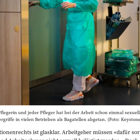
egerin und jeder Pfleger hat bei der Arbeit schon einmal sexuell
riffe in vielen Betrieben als Bagatellen abgetan. (Foto: Keystone
ationenrechts ist glasklar. Arbeitgeber müssen «dafür sor