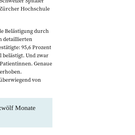
Schweizer Spitäler
er Zürcher Hochschule
lle Belästigung durch
 detaillierten
stätigte: 95,6 Prozent
 belästigt. Und zwar
 Patientinnen. Genaue
 erhoben.
g überwiegend von
 zwölf Monate