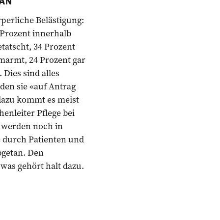
TAN
rperliche Belästigung:
 Prozent innerhalb
etatscht, 34 Prozent
armt, 24 Prozent gar
 Dies sind alles
rden sie «auf Antrag
 dazu kommt es meist
enleiter Pflege bei
e werden noch in
e durch Patienten und
bgetan. Den
 was gehört halt dazu.