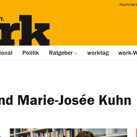
Abonnier
ional
Politik
Ratgeber
worktag
work-W
und Marie-Josée Kuhn