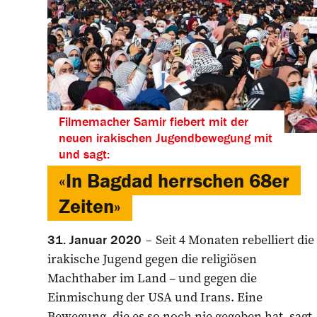
Filmemacher Samir fiebert mit der
neuen irakischen Jugendbewegung mit
und sagt:
«In Bagdad herrschen 68er
Zeiten»­
Seit 4 Monaten rebelliert die
31. Januar 2020
irakische Jugend gegen die religiösen
Machthaber im Land – und gegen die
Einmischung der USA und Irans. Eine
Bewegung, die es so noch nie gegeben hat, sagt