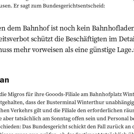
usen. Er sagt zum Bundesgerichtsentscheid:
n dem Bahnhof ist noch kein Bahnhofladen
itsverbot schützt die Beschäftigten im Deta
muss mehr vorweisen als eine günstige Lage.
ran
die Migros für ihre Gooods-Filiale am Bahnhofplatz Wint
stgehalten, dass der Busterminal Winterthur unabhängi
chen Verkehrs gilt und die Filiale den erforderlichen r
le aber tatsächlich am Sonntag offen sein und Personal be
chieden: Das Bundesgericht schickt den Fall zurück an 