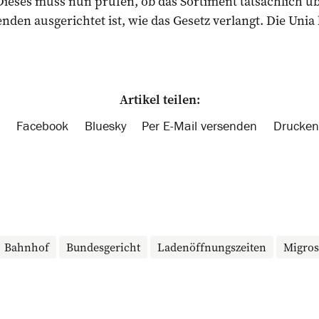
Dieses muss nun prüfen, ob das Sortiment tatsächlich ü
den ausgerichtet ist, wie das Gesetz verlangt. Die Unia 
Artikel teilen:
Facebook
Bluesky
Per E-Mail versenden
Drucken
Bahnhof
Bundes­gericht
Ladenöffnungszeiten
Migros