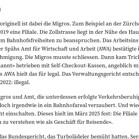
n
riginell ist dabei die Migros. Zum Beispiel an der Zürche
019 eine Filiale. Die Zoll­strasse liegt in der Nähe des H
um Bahnhofsfreiheiten zu beanspruchen. Das Arbeitsins
er Spähs Amt für Wirtschaft und Arbeit (AWA) bestätigte
migung. Die Migros musste schliessen. Dann kam Tri
nt» betrieben mit Self-Checkout-Kassen, angeblich mit 
 AWA hielt das für legal. Das Verwaltungsgericht entsc
022: illegal.
ros und Amt, die unterdessen erfolgte Verkehrsberuhig
och irgendwie in ein Bahnhofareal verzaubert. Und wie
 einschalten. Dieses hielt im März 2025 fest: Die Filiale
n zu verstehen wie als Geschäft für Reisende».
h das Bundesgericht, das Turbolädeler bemüht hatten. Ser