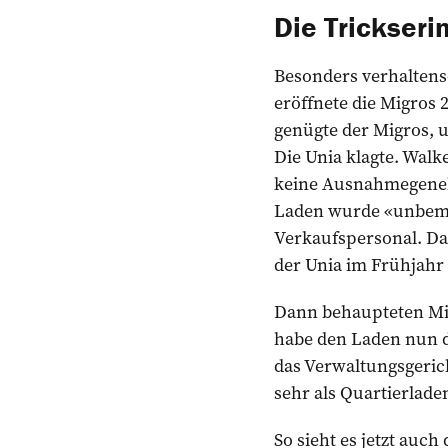
Die Trickseri
Besonders verhaltenso
eröffnete die Migros 2
genügte der Migros, 
Die Unia klagte. Walk
keine Ausnahmegeneh
Laden wurde «unbeman
Verkaufspersonal. Das
der Unia im Frühjahr 2
Dann behaupteten Mig
habe den Laden nun d
das Verwaltungsgericht
sehr als Quartierlade
So sieht es jetzt auc