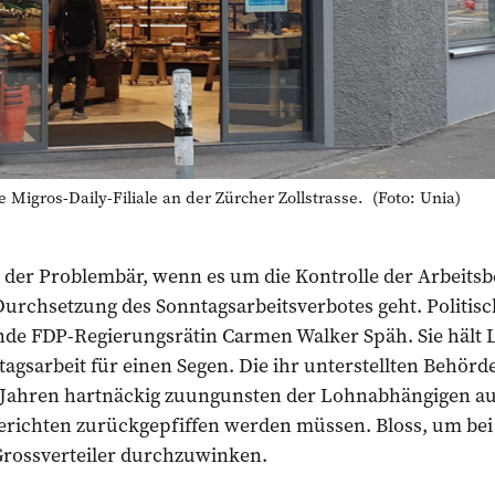
igros-Daily-Filiale an der Zürcher Zollstrasse. (Foto: Unia)
t der Problembär, wenn es um die Kontrolle der Arbeits
urchsetzung des Sonntagsarbeitsverbotes geht. Politisch
tende FDP-Regierungsrätin Carmen Walker Späh. Sie hält
agsarbeit für einen Segen. Die ihr unterstellten Behörd
t Jahren hartnäckig zuungunsten der Lohnabhängigen aus
Gerichten zurückgepfiffen werden müssen. Bloss, um bei
Grossverteiler durchzuwinken.