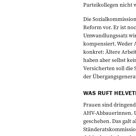
Parteikollegen nicht w
Die Sozialkommission 
Reform vor. Er ist no
Umwandlungssatz wird
kompensiert. Weder A
konkret: Ältere Arbe
haben aber selbst kei
Versicherten soll di
der Übergangsgenerat
WAS RUFT HELVET
Frauen sind dringend
AHV-Abbauerinnen. Un
geschehen. Das galt ab
Ständeratskommission