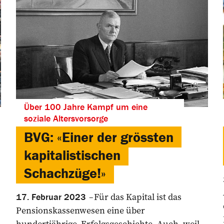
Über 100 Jahre Kampf um eine
soziale Altersvorsorge
BVG: «Einer der grössten
kapitalistischen
Schachzüge!»
Für das Kapital ist das
17. Februar 2023
Pensionskassenwesen eine über
hundertjährige Erfolgsgeschichte. Auch, weil