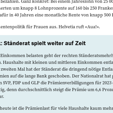
bezahlen. Ganz konkret: Bei einem Jahreslohn von 25 00
cherten um knapp 8 Lohnprozente auf 160 bis 250 Frank
dafür in 40 Jahren eine monatliche Rente von knapp 500
entenpolitik für Frauen aus. Helvetia ruft «Aua!».
 Ständerat spielt weiter auf Zeit
e Einkommen belasten geht der rechten Ständeratsmehrhe
). Haushalte mit kleinen und mittleren Einkommen entla
 zweiten Mal hat der Ständerat die dringend nötige Entla
en auf die lange Bank geschoben. Der Nationalrat hat
n SVP, FDP und GLP die Prämienverbilligungen für 2023 
ig, denn durchschnittlich steigt die Prämie um 6,6 Proze
r.
heute ist die Prämienlast für viele Haushalte kaum mehr