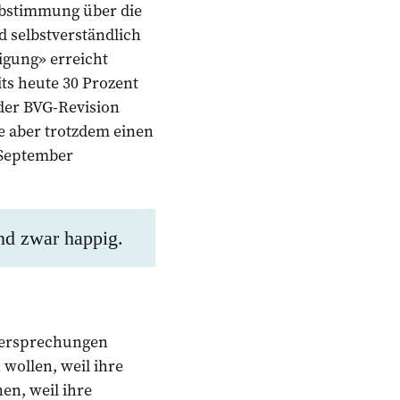
Abstimmung über die
d selbstverständlich
igung» erreicht
ts heute 30 Prozent
der BVG-Revision
 aber trotzdem einen
 September
nd zwar happig.
-Versprechungen
 wollen, weil ihre
en, weil ihre