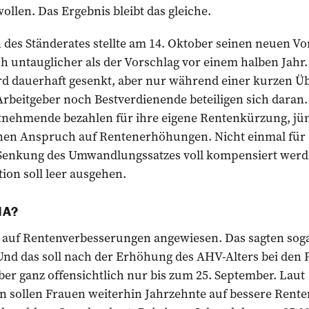
ollen. Das Ergebnis bleibt das gleiche.
des Ständerates stellte am 14. Oktober seinen neuen Vo
ch ­untauglicher als der Vorschlag vor einem ­halben Jah
 dauerhaft gesenkt, aber nur während einer kurzen Üb
rbeitgeber noch Bestverdienende beteiligen sich daran.
itnehmende bezahlen für ihre eigene Rentenkürzung, jün
nen Anspruch auf Rentenerhöhungen. Nicht einmal für ei
e Senkung des Umwandlungssatzes voll kompensiert werde
ion soll leer ausgehen.
IA?
 auf Rentenverbes­serungen angewiesen. Das sagten soga
d das soll nach der Erhöhung des AHV-Alters bei den 
er ganz offensichtlich nur bis zum 25. Sep­­tember. Laut
 sollen Frauen weiterhin Jahrzehnte auf bessere Rente