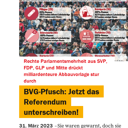
Rechte Parlamentsmehrheit aus SVP,
FDP, GLP und Mitte drückt
milliardenteure Abbauvorlage stur
durch
BVG-Pfusch: Jetzt das
Referendum
unterschreiben!
Sie waren gewarnt, doch sie
31. März 2023