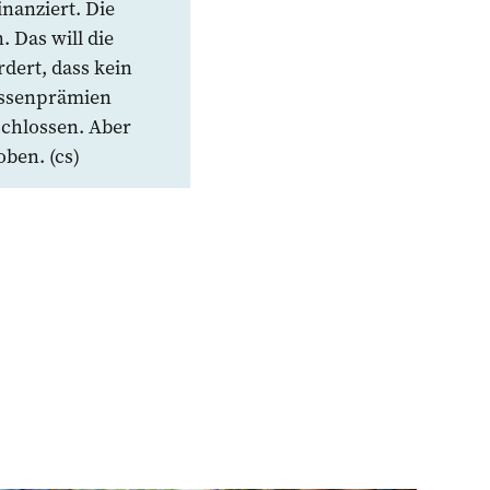
nanziert. Die
. Das will die
dert, dass kein
assenprämien
schlossen. Aber
oben. (cs)