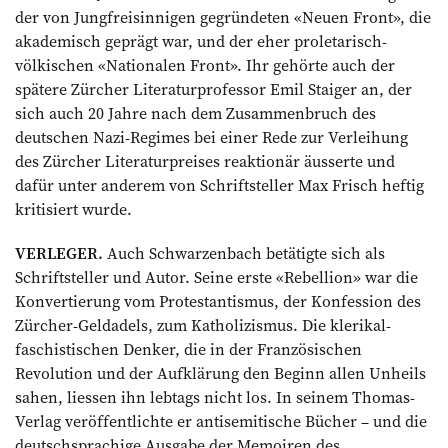
der von Jungfrei­sinnigen gegründeten «Neuen Front», die
akademisch geprägt war, und der eher proletarisch-
völkischen «Nationalen Front». Ihr gehörte auch der
spätere ­Zürcher Literaturprofessor Emil Staiger an, der
sich auch 20 Jahre nach dem Zusammenbruch des
deutschen Nazi-Regimes bei einer Rede zur Verleihung
des Zürcher Literaturpreises reaktionär äusserte und
dafür unter an­derem von Schriftsteller Max Frisch heftig
kritisiert wurde.
VERLEGER.
Auch Schwarzenbach betätigte sich als
Schriftsteller und Autor. Seine erste «Rebellion» war die
Konvertierung vom Protestantismus, der Konfession des
Zürcher-Geldadels, zum Katholizismus. Die klerikal-
faschistischen Denker, die in der Französischen
Revolution und der Aufklärung den Beginn allen Unheils
sahen, liessen ihn lebtags nicht los. In ­seinem Thomas-
Verlag veröffentlichte er antisemitische Bücher – und die
deutschsprachige Ausgabe der Memoiren des