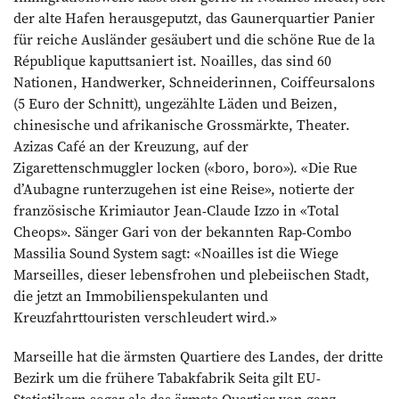
der alte Hafen herausgeputzt, das Gaunerquartier Panier
für reiche Ausländer gesäubert und die schöne Rue de la
République kaputtsaniert ist. Noailles, das sind 60
Nationen, Handwerker, Schneiderinnen, Coiffeursalons
(5 Euro der Schnitt), ungezählte Läden und Beizen,
chinesische und afrikanische Grossmärkte, Thea­ter.
Azizas Café an der Kreuzung, auf der
Zigarettenschmuggler locken («boro, boro»). «Die Rue
d’Aubagne runterzugehen ist eine Reise», notierte der
französische Krimiautor Jean-Claude Izzo in «Total
Cheops». Sänger Gari von der bekannten Rap-Combo
Massilia Sound System sagt: «Noailles ist die Wiege
Marseilles, dieser lebensfrohen und plebeiischen Stadt,
die jetzt an Immobilienspekulanten und
Kreuzfahrttouristen verschleudert wird.»
Marseille hat die ärmsten Quartiere des Landes, der dritte
Bezirk um die frühere Tabakfabrik Seita gilt EU-