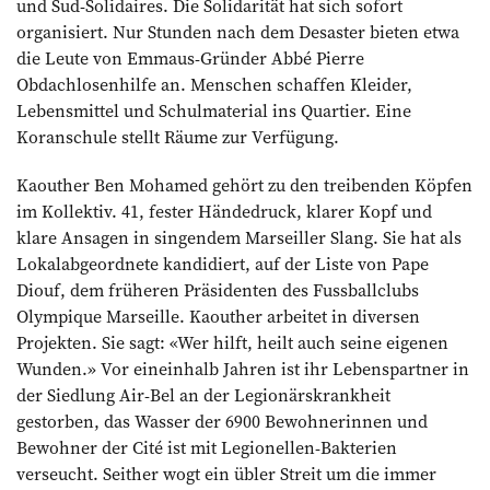
und Sud-Solidaires. Die Solidarität hat sich sofort
organisiert. Nur Stunden nach dem Desaster bieten etwa
die Leute von Emmaus-Gründer Abbé ­Pierre
Obdachlosenhilfe an. Menschen schaffen Kleider,
Lebensmittel und Schulmaterial ins Quartier. Eine
Koranschule stellt Räume zur Verfügung.
Kaouther Ben Mohamed gehört zu den treibenden Köpfen
im Kollektiv. 41, fester Händedruck, klarer Kopf und
klare Ansagen in singendem Marseiller Slang. Sie hat als
Lokalabgeordnete kandidiert, auf der Liste von Pape
Diouf, dem früheren Präsidenten des Fussballclubs
Olympique Marseille. ­Kaouther arbeitet in diversen
Projekten. Sie sagt: «Wer hilft, heilt auch seine eigenen
Wunden.» Vor eineinhalb Jahren ist ihr Lebenspartner in
der Siedlung Air-Bel an der Legionärskrankheit
gestorben, das Wasser der 6900 Bewohnerinnen und
Bewohner der Cité ist mit Legionellen-Bakterien
verseucht. Seither wogt ein übler Streit um die immer