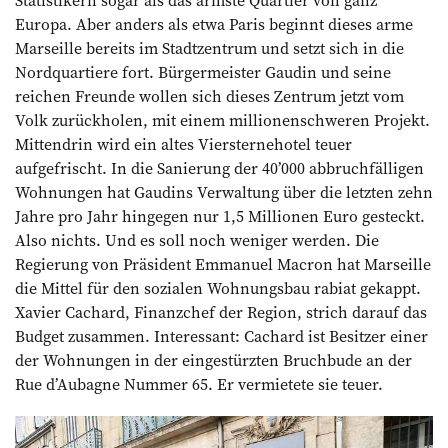
Statistikern sogar als das ärmste Quartier von ganz
Europa. Aber anders als etwa Paris beginnt dieses arme
Marseille bereits im Stadtzentrum und setzt sich in die
Nordquartiere fort. Bürgermeister Gaudin und seine
reichen Freunde wollen sich dieses ­Zentrum jetzt vom
Volk zurückholen, mit einem millionenschweren Projekt.
Mittendrin wird ein altes Viersternehotel teuer
aufgefrischt. In die Sanierung der 40’000 abbruchfälligen
Wohnungen hat Gaudins Verwaltung über die letzten zehn
Jahre pro Jahr hingegen nur 1,5 Millionen Euro gesteckt.
Also nichts. Und es soll noch weniger werden. Die
Regierung von Präsident Emmanuel Macron hat Marseille
die Mittel für den sozialen Wohnungsbau rabiat gekappt.
Xavier Cachard, Finanzchef der Region, strich darauf das
Budget zusammen. Interessant: Cachard ist Besitzer einer
der Wohnungen in der eingestürzten Bruchbude an der
Rue d’Aubagne Nummer 65. Er vermietete sie teuer.