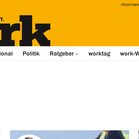
Abonnier
ional
Politik
Ratgeber
worktag
work-W