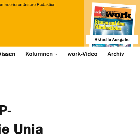
en
Inserieren
Unsere Redaktion
Aktuelle Ausgabe
issen
Kolumnen
work-Video
Archiv
P-
die Unia