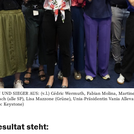
D SIEGER AUS: (v.l.) Cédric Wermuth, Fabian Molina, Martine 
ch (alle SP), Lisa Mazzone (Grüne), Unia-Präsidentin Vania Allev
o: Keystone)
sultat steht: