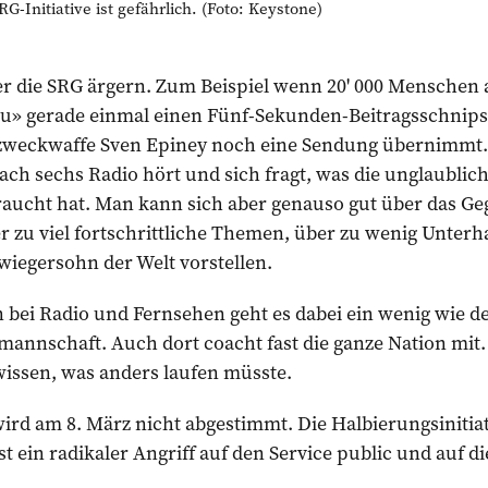
Initiative ist gefährlich. (Foto: Keystone)
r die SRG ärgern. Zum Beispiel wenn 20' 000 Menschen a
» gerade einmal einen Fünf-Sekunden-Beitragsschnips
lzweckwaffe Sven Epiney noch eine Sendung übernimmt
ch sechs Radio hört und sich fragt, was die unglaublich
aucht hat. Man kann sich aber genauso gut über das Geg
er zu viel fortschrittliche Themen, über zu wenig Unterh
wiegersohn der Welt vorstellen.
bei Radio und Fernsehen geht es dabei ein wenig wie de
mannschaft. Auch dort coacht fast die ganze Nation mit. 
wissen, was anders laufen müsste.
rd am 8. März nicht abgestimmt. Die Halbierungsinitiativ
st ein radikaler Angriff auf den Service public und auf 