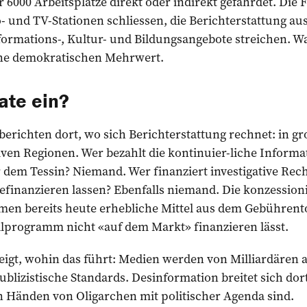
6000 Arbeitsplätze direkt oder indirekt gefährdet. Die 
 und TV-Stationen schliessen, die Berichterstattung au
ormations-, Kultur- und Bildungsangebote streichen. Wa
 demokratischen Mehrwert.
ate ein?
berichten dort, wo sich Berichterstattung rechnet: in g
tiven Regionen. Wer bezahlt die kontinuier-liche Informa
dem Tessin? Niemand. Wer finanziert investigative Rech
finanzieren lassen? Ebenfalls niemand. Die konzessioni
en bereits heute erhebliche Mittel aus dem Gebührentop
eilprogramm nicht «auf dem Markt» finanzieren lässt.
zeigt, wohin das führt: Medien werden von Milliardären a
ublizistische Standards. Desinformation breitet sich dor
n Händen von Oligarchen mit politischer Agenda sind.