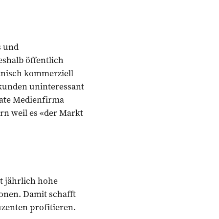
s und
shalb öffentlich
anisch kommerziell
ekunden uninteressant
vate Medienfirma
rn weil es «der Markt
rt jährlich hohe
onen. Damit schafft
zenten profitieren.