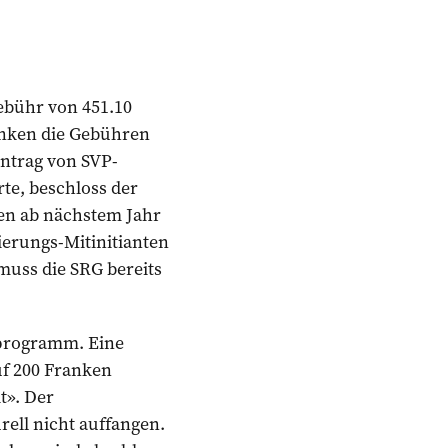
ebühr von 451.10
anken die Gebühren
Antrag von SVP-
rte, beschloss der
ken ab nächstem Jahr
ierungs-Mitinitianten
muss die SRG bereits
ssprogramm. Eine
uf 200 Franken
t». Der
rell nicht auffangen.