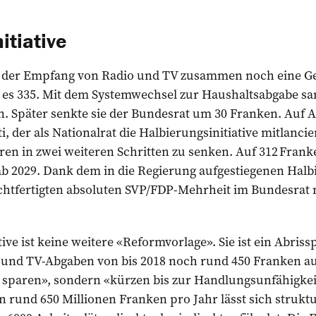
itiative
e der Empfang von Radio und TV zusammen noch eine G
d es 335. Mit dem Systemwechsel zur Haushaltsabgabe s
n. Später senkte sie der Bundesrat um 30 Franken. Auf 
, der als Nationalrat die Halbierungsinitiative mitlancie
ren in zwei weiteren Schritten zu senken. Auf 312 Fran
ab 2029. Dank dem in die Regierung aufgestiegenen Halb
chtfertigten absoluten SVP/FDP-Mehrheit im Bundesrat 
tive ist keine weitere «Reformvorlage». Sie ist ein Abri
 und TV-Abgaben von bis 2018 noch rund 450 Franken a
 sparen», sondern «kürzen bis zur Handlungsunfähigkei
rund 650 Millionen Franken pro Jahr lässt sich struktu