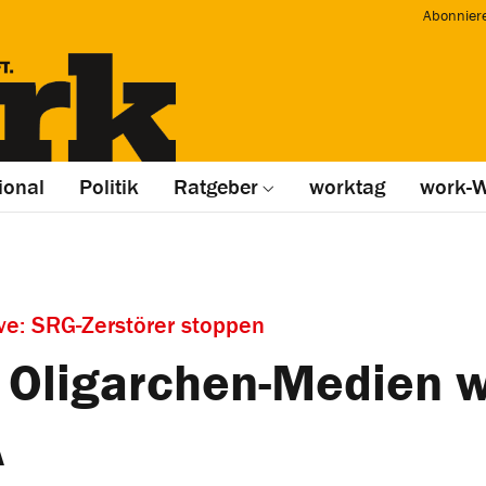
Abonnier
ional
Politik
Ratgeber
worktag
work-W
ive: SRG-Zerstörer stoppen
 Oligarchen-Medien w
A