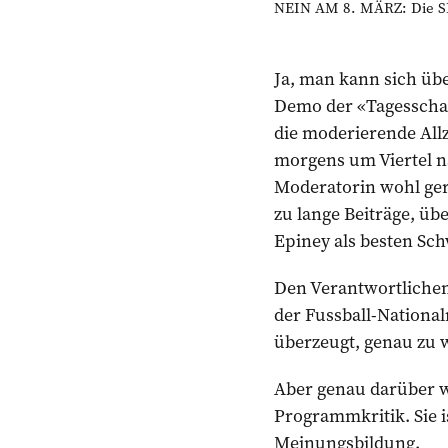
NEIN AM 8. MÄRZ: Die SRG-
Ja, man kann sich übe
Demo der «Tagesschau
die moderierende Al
morgens um Viertel na
Moderatorin wohl ger
zu lange Beiträge, üb
Epiney als besten Sch
Den Verantwortlichen 
der Fussball-National
überzeugt, genau zu 
Aber genau darüber wi
Programmkritik. Sie i
Meinungsbildung.