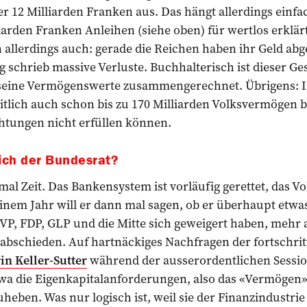
r 12 Milliarden Franken aus. Das hängt allerdings ein
iarden Franken Anleihen (siehe oben) für wertlos erklärt
 allerdings auch: gerade die Reichen haben ihr Geld abg
chrieb massive Verluste. Buchhalterisch ist dieser Ges
e seine Vermögenswerte zusammengerechnet. Übrigens: 
itlich auch schon bis zu 170 Milliarden Volksvermögen 
ichtungen nicht erfüllen können.
ich der Bundesrat?
inmal Zeit. Das Bankensystem ist vorläufig gerettet, das 
n einem Jahr will er dann mal sagen, ob er überhaupt etwa
 SVP, FDP, GLP und die Mitte sich geweigert haben, mehr 
abschieden. Auf hartnäckiges Nachfragen der fortschrit
in Keller-Sutter
während der ausserordentlichen Session
twa die Eigenkapitalanforderungen, also das «Vermögen»
ben. Was nur logisch ist, weil sie der Finanz­industrie 