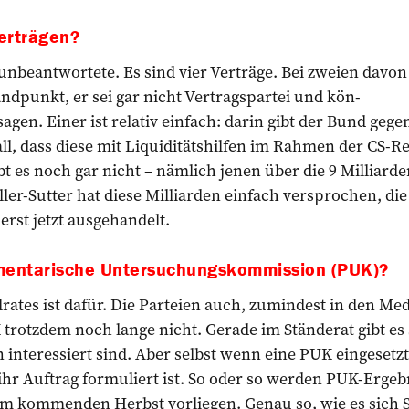
erträgen?
unbeantwortete. Es sind vier Verträge. Bei zweien davon s
ndpunkt, er sei gar nicht Vertragspartei und kön-
sagen. Einer ist relativ einfach: darin gibt der Bund geg
all, dass diese mit Liquiditätshilfen im Rahmen der CS-R
bt es noch gar nicht – nämlich jenen über die 9 Milliard
ller-Sutter hat diese Milliarden einfach versprochen, di
rst jetzt ausgehandelt.
men­tarische Untersuchungs­kommission (PUK)?
ates ist dafür. Die Parteien auch, zumindest in den Medi
trotzdem noch lange nicht. Gerade im Ständerat gibt es s
n interessiert sind. Aber selbst wenn eine PUK eingesetz
ihr Auftrag formuliert ist. So oder so werden PUK-Ergeb
m kommenden Herbst vorliegen. Genau so, wie es sich 