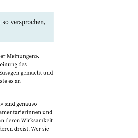
h so versprochen,
vier Meinungen».
Meinung des
 Zusagen ­gemacht und
ste es an
t» sind genauso
rlamentarierinnen und
 an deren Wirksamkeit
eren dreist. Wer sie