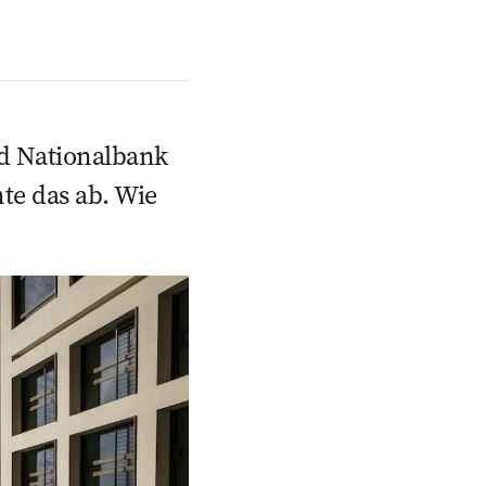
d National­bank
te das ab. Wie