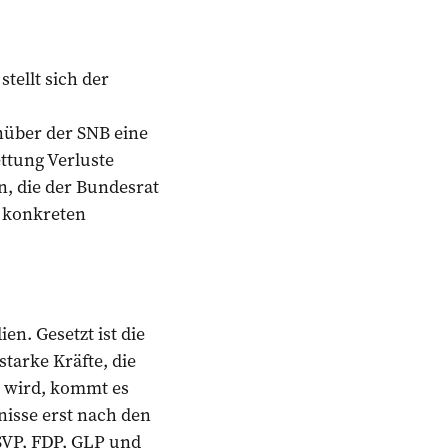
tellt sich der
enüber der SNB eine
ettung Verluste
en, die der Bundesrat
e konkreten
en. Gesetzt ist die
tarke Kräfte, die
t wird, kommt es
nisse erst nach den
SVP, FDP, GLP und