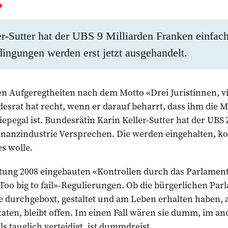
?
r-Sutter hat der UBS 9 Milliarden Franken einfac
ingungen werden erst jetzt ausgehandelt.
len Aufgeregtheiten nach dem Motto «Drei Juristinnen, 
desrat hat recht, wenn er darauf beharrt, dass ihm die 
pegal ist. Bundesrätin Karin Keller-Sutter hat der UBS
inanzindustrie Versprechen. Die werden eingehalten, ko
s wolle.
tung 2008 eingebauten «Kontrollen durch das Parlamen
Too big to fail»-Regulierungen. Ob die bürgerlichen Pa
ie durchgeboxt, gestaltet und am Leben erhalten haben,
taten, bleibt offen. Im einen Fall wären sie dumm, im and
als tauglich verteidigt, ist dummdreist.