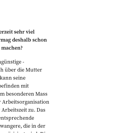
rzeit sehr viel
ermag deshalb schon
n machen?
günstige ­
h über die Mutter
kann ­seine
befinden mit
t im besonderen Mass
r Arbeitsorganisation
 Arbeitszeit zu. Das
e entsprechende
angere, ­die in der