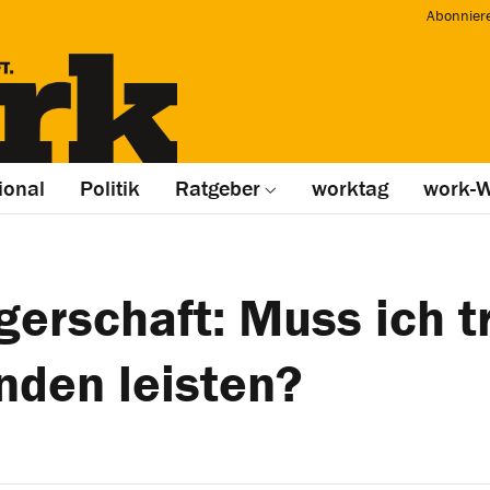
Abonnier
ional
Politik
Ratgeber
worktag
work-W
erschaft: Muss ich t
nden leisten?