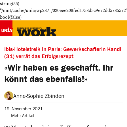
string(55)
"/mnt/cache/unia/wp287_/020eee208fed1758d5c9e72dd5785572
bool(false)
Ibis-Hotelstreik in Paris: Gewerkschafterin Kandi
(31) verrät das Erfolgsrezept:
«Wir haben es ­geschafft. Ihr
könnt das ebenfalls!»
Anne-Sophie Zbinden
19. November 2021
Mehr Artikel