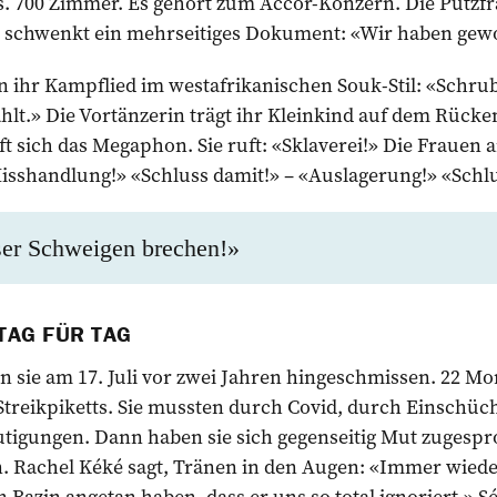
es. 700 Zimmer. Es gehört zum Accor-Konzern. Die Putzfr
é schwenkt ein mehrseitiges Dokument: «Wir haben ge
gen ihr Kampflied im westafrikanischen Souk-Stil: «Schr
hlt.» Die Vortänzerin trägt ihr Kleinkind auf dem Rücken
t sich das Megaphon. Sie ruft: «Sklaverei!» Die Frauen
Misshandlung!» «Schluss damit!» – «Auslagerung!» «Schl
er Schweigen brechen!»
TAG FÜR TAG
 sie am 17. Juli vor zwei Jahren hingeschmissen. 22 Mon
Streikpiketts. Sie mussten durch Covid, durch Einschüc
igungen. Dann haben sie sich gegenseitig Mut zugespro
Rachel Kéké sagt, Tränen in den Augen: «Immer wiede
 Bazin angetan haben, dass er uns so total ­ignoriert.» Sé