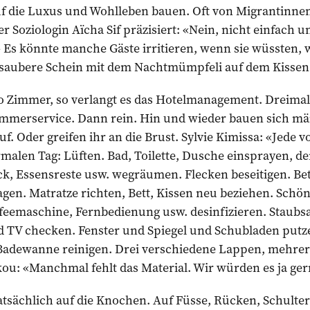
uf die Luxus und Wohlleben bauen. Oft von Migrantinne
ler Soziologin Aïcha Sif präzisiert: «Nein, nicht einfach u
 Es könnte manche Gäste irritieren, wenn sie wüssten, 
aubere Schein mit dem Nachtmümpfeli auf dem Kissen h
o Zimmer, so verlangt es das Hotelmanagement. Dreimal
immerservice. Dann rein. Hin und wieder bauen sich mä
f. Oder greifen ihr an die Brust. Sylvie Kimissa: «Jede v
alen Tag: Lüften. Bad, Toilette, Dusche einsprayen, d
k, Essensreste usw. wegräumen. Flecken beseitigen. Be
en. Matratze richten, Bett, Kissen neu beziehen. Schön 
ffeemaschine, Fernbedienung usw. desinfizieren. Staubs
 TV checken. Fenster und Spiegel und Schubladen putz
, Badewanne reinigen. Drei verschiedene Lappen, mehre
u: «Manchmal fehlt das Material. Wir würden es ja ge
tatsächlich auf die Knochen. Auf Füsse, Rücken, Schulte