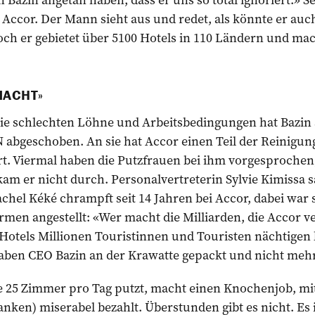
ccor. Der Mann sieht aus und redet, als könnte er auch
ch er gebietet über 5100 Hotels in 110 Ländern und mac
MACHT»
ie schlechten Löhne und Arbeitsbedingungen hat Bazin 
bgeschoben. An sie hat Accor einen Teil der Reinigung
rt. Viermal haben die Putzfrauen bei ihm vorgesprochen,
am er nicht durch. Personalvertreterin Sylvie Kimissa sa
chel Kéké chrampft seit 14 Jahren bei Accor, dabei war si
rmen angestellt: «Wer macht die Milliarden, die Accor v
r Hotels Millionen Touristinnen und Touristen nächtigen
ben CEO Bazin an der Krawatte gepackt und nicht mehr
e 25 Zimmer pro Tag putzt, macht einen Knochenjob, mit
anken) miserabel bezahlt. Überstunden gibt es nicht. Es i