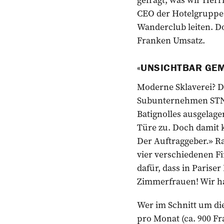
CEO der Hotelgruppe A
Wanderclub leiten. Do
Franken Umsatz.
«UNSICHTBAR GE
Moderne Sklaverei? D
Subunternehmen STN a
Batignolles ausgelage
Türe zu. Doch damit k
Der Auftrag­geber.» Ra
vier verschiedenen Fi
dafür, dass in Parise
Zimmerfrauen! Wir ha
Wer im Schnitt um di
pro ­Monat (ca. 900 Fr