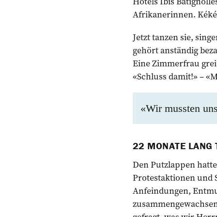
Hotels Ibis Batignoll
Afrikanerinnen. Kék
Jetzt tanzen sie, sin
gehört anständig beza
Eine Zimmerfrau greif
«Schluss damit!» – «
«Wir mussten uns
22 MONATE LANG 
Den Putzlappen hatten
Protestaktionen und 
Anfeindungen, Entmut
zusammengewachsen. 
gefragt, was wir Herrn