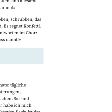
auen sind allesamt
wonnen!»
ubben, schrubben, das
. Es regnet Konfetti.
 antworten im Chor:
uss damit!»
ate: tägliche
hterungen,
chen. Sie sind
r habe ich mich
bastien Bazin ist der