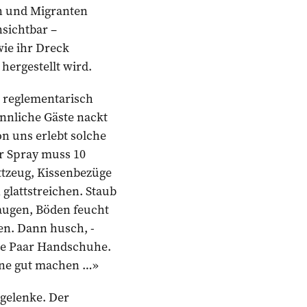
n und Migranten
nsichtbar –
wie ihr Dreck
ergestellt wird.
 reglementarisch
nnliche Gäste nackt
on uns erlebt solche
er Spray muss 10
ttzeug, Kissenbezüge
glattstreichen. Staub
augen, Böden feucht
en. Dann husch, ­
re Paar Handschuhe.
rne gut machen …»
rgelenke. Der