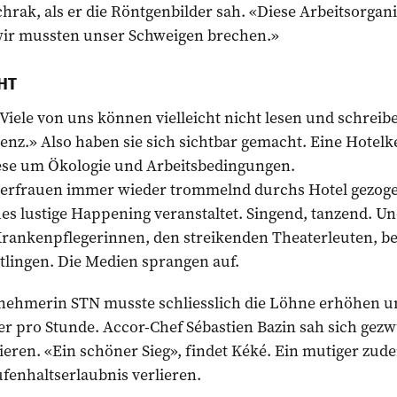
hrak, als er die Röntgenbilder sah. «Diese Arbeitsorgan
«wir mussten unser Schweigen brechen.»
HT
Viele von uns können vielleicht nicht lesen und schreiben
genz.» Also haben sie sich sichtbar gemacht. Eine Hotelk
wese um Ökologie und Arbeitsbedingungen.
erfrauen immer wieder trommelnd durchs Hotel gezoge
s lustige Happening veranstaltet. Singend, tanzend. Un
Krankenpflegerinnen, den streikenden Theaterleuten, 
tlingen. Die Medien sprangen auf.
nehmerin STN musste schliesslich die Löhne erhöhen u
er pro Stunde. Accor-Chef Sébastien Bazin sah sich gez
ren. «Ein schöner Sieg», findet Kéké. Ein mutiger zud
ufenhaltserlaubnis verlieren.