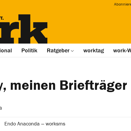
Abonnier
ional
Politik
Ratgeber
worktag
work-W
, meinen Briefträger
a
Endo Anaconda ‒ worksms