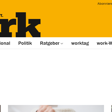
Abonnier
ional
Politik
Ratgeber
worktag
work-W