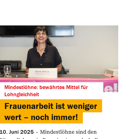
Mindestlöhne: bewährtes Mittel für
Lohngleichheit
Frauenarbeit ist weniger
wert – noch immer!
Mindestlöhne sind den
10. Juni 2025