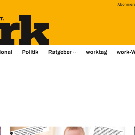
Abonnier
ional
Politik
Ratgeber
worktag
work-W