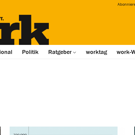
Abonnier
ional
Politik
Ratgeber
worktag
work-W