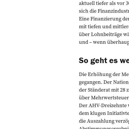
aktuell tiefer als vor
sich die Finanzindust
Eine Finanzierung de
mit tiefen und mittl
über Lohnbeiträge wä
und – wenn überhaup
So geht es we
Die Erhöhung der Meh
gegangen. Der Nation
der Ständerat mit 28 
über Mehrwertsteuer
Der AHV-Dreizehnte w
dem klugen Initiativt
die Auszahlung verzög
Abstimmungsergebnis