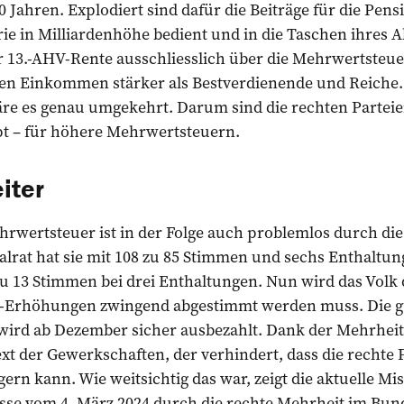
 30 Jahren. Explodiert sind dafür die Beiträge für die Pe
rie in Milliardenhöhe bedient und in die Taschen ihres A
r 13.-AHV-Rente ausschliesslich über die Mehrwertsteue
eren Einkommen stärker als Bestverdienende und Reiche.
re es genau umgekehrt. Darum sind die rechten Partei
t – für höhere Mehrwertsteuern.
iter
rwertsteuer ist in der Folge auch problemlos durch d
alrat hat sie mit 108 zu 85 Stimmen und sechs Enthal
zu 13 Stimmen bei drei Enthaltungen. Nun wird das Volk 
-Erhöhungen zwingend abgestimmt werden muss. Die gut
ird ab Dezember sicher ausbezahlt. Dank der Mehrheit
ext der Gewerkschaften, der verhindert, dass die recht
ern kann. Wie weitsichtig das war, zeigt die aktuelle Mi
se vom 4. März 2024 durch die rechte Mehrheit im Bun