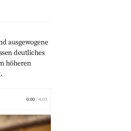
 und ausgewogene
ssen deutliches
um höheren
.
0:00
/
4:03