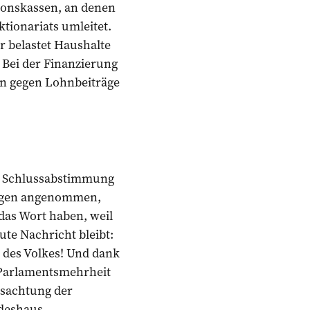
nsionskassen, an denen
ktionariats umleitet.
r belastet Haushalte
 Bei der Finanzierung
en gegen Lohnbeiträge
ie Schlussabstimmung
tungen angenommen,
das Wort haben, weil
e Nachricht bleibt:
 des Volkes! Und dank
e Parlamentsmehrheit
ssachtung der
deshaus.