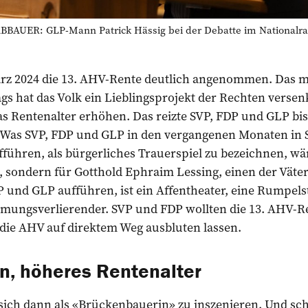
ER: GLP-Mann Patrick Hässig bei der Debatte im Nationalrat.
ärz 2024 die 13. AHV-Rente deutlich angenommen. Das 
gs hat das Volk ein Lieblingsprojekt der Rechten versen
 Rentenalter erhöhen. Das reizte SVP, FDP und GLP bis 
. Was SVP, FDP und GLP in den vergangenen Monaten in
führen, als bürgerliches Trauerspiel zu bezeichnen, wär
n, sondern für Gotthold Ephraim Lessing, einen der Väter
 und GLP aufführen, ist ein Affentheater, eine Rumpels
mungsverlierender. SVP und FDP wollten die 13. AHV-Ren
 die AHV auf direktem Weg ausbluten lassen.
n, höheres Rentenalter
sich dann als «Brückenbauerin» zu inszenieren. Und schl