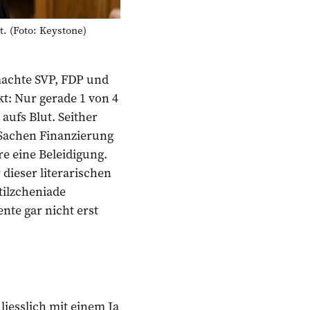
 (Foto: Keystone)
machte SVP, FDP und
kt: Nur gerade 1 von 4
aufs Blut. Seither
 Sachen Finanzierung
e eine Beleidigung.
 dieser literarischen
tilzcheniade
te gar nicht erst
iesslich mit einem Ja