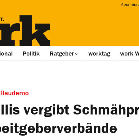
Abonnier
ional
Politik
Ratgeber
worktag
work-W
n Baudemo
llis vergibt Schmähpr
beitgeberverbände