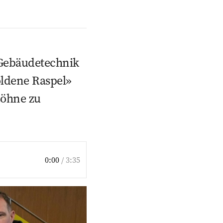
r Gebäudetechnik
ldene Raspel»
Löhne zu
0:00
/
3:35