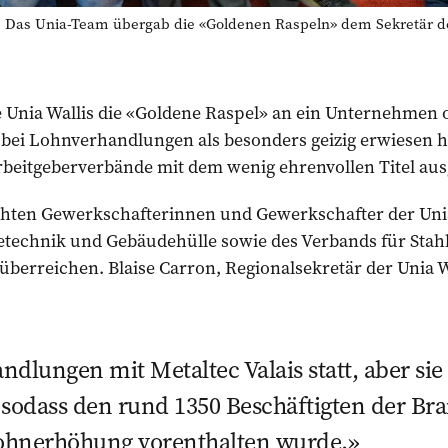
s Unia-Team übergab die «Goldenen Raspeln» dem Sekretär de
ie Unia Wallis die «Goldene Raspel» an ein Unternehmen
 bei Lohnverhandlungen als besonders geizig erwiesen h
rbeitgeberverbände mit dem wenig ehrenvollen Titel aus
hten Gewerkschafterinnen und Gewerkschafter der Unia
technik und Gebäudehülle sowie des Verbands für Stah
berreichen. Blaise Carron, Regionalsekretär der Unia Wa
ndlungen mit Metaltec Valais statt, aber sie
 sodass den rund 1350 Beschäftigten der Br
ohnerhöhung vorenthalten wurde.