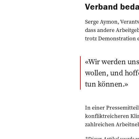
Verband bedau
Serge Aymon, Verantw
dass andere Arbeitge
trotz Demonstration er
Wir werden uns
wollen, und hoff
tun können.
In einer Pressemitte
konfliktreicheren Kli
zahlreichen Arbeitne
*Dieser Artikel wurde z