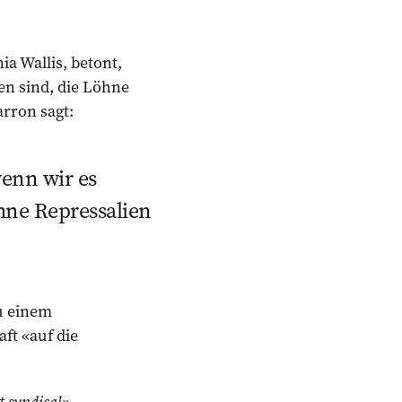
a Wallis, betont,
en sind, die Löhne
arron sagt:
enn wir es
ohne Repressalien
u einem
ft «auf die
t syndical»