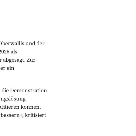
Oberwallis und der
026 als
 abgesagt. Zur
er ein
s die Demonstration
ungslösung
ofitieren können.
bessern», kritisiert