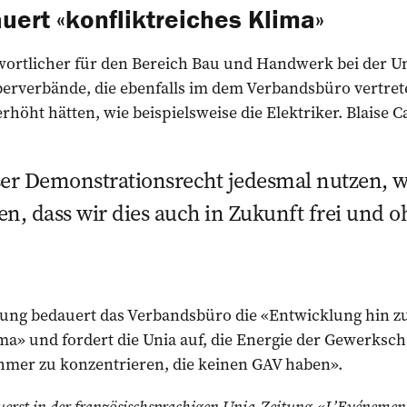
ert «konfliktreiches Klima»
ortlicher für den Bereich Bau und Handwerk bei der Uni
berverbände, die ebenfalls im dem Verbandsbüro vertret
höht hätten, wie beispielsweise die Elektriker. Blaise C
er Demonstrationsrecht jedesmal nutzen, w
en, dass wir dies auch in Zukunft frei und 
ilung bedauert das Verbandsbüro die «Entwicklung hin z
ma» und fordert die Unia auf, die Energie der Gewerkscha
hmer zu konzentrieren, die keinen GAV haben».
uerst in der
französischsprachigen Unia-Zeitung «L’Evénemen