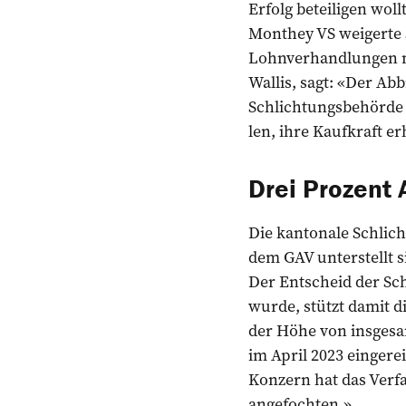
Erfolg beteiligen wol
Monthey VS weigerte 
Lohnverhandlungen mi
Wallis, sagt: «Der Ab
Schlichtungsbehörde w
len, ihre Kaufkraft e
Drei Prozent 
Die kantonale Schlich
dem GAV unterstellt s
Der Entscheid der Sch
wurde, stützt damit d
der Höhe von insgesa
im April 2023 eingere
Konzern hat das Verf
angefochten.»