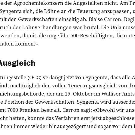
lte der Agrochemiekonzern die Angestellten nicht. Am P
Syngenta sich, die Löhne an die Teuerung anzupassen, 
t den Gewerkschaften einseitig ab. Blaise Carron, Regi
bruch der Lohnverhandlungen war brutal. Die Unia musst
enden, damit alle ungefähr 500 Beschäftigten, die unte
rhalten können.»
Ausgleich
tungsstelle (OCC) verlangt jetzt von Syngenta, dass alle
ind, nachträglich den vollen Teuerungsausgleich von dre
lichtungsbehörde, der am 15. Oktober im Walliser Amtsb
ie Position der Gewerkschaften. Syngenta wird ausserde
mt 7000 Franken bestraft. Carron sagt: «Obwohl wir uns
icht hatten, konnte das ­Verfahren erst jetzt abgeschlos
ahren immer wieder hinausgezögert und sogar vor dem 