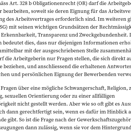
äss Art. 328 b Obligationenrecht (OR) darf die Arbeitge
earbeiten, soweit sie deren Eignung für das Arbeitsver
 des Arbeitsvertrages erforderlich sind. Im weiteren gi
SG) mit seinen wichtigen Grundsätzen der Rechtmässigk
, Erkennbarkeit, Transparenz und Zweckgebundenheit. 
bedeutet dies, dass nur diejenigen Informationen erho
nmittelbar mit der ausgeschriebenen Stelle zusammenh
die Arbeitgeberin nur Fragen stellen, die sich direkt au
le beziehen, und anschliessend die erhaltenen Antworte
ichen und persönlichen Eignung der Bewerbenden verw
 Fragen über eine mögliche Schwangerschaft, Religion, 
, sexuellen Orientierung oder zu einer allfälligen
gkeit nicht gestellt werden. Aber wie so oft gibt es A
 dann gerechtfertigt sein, wenn es dafür im Hinblick a
de gibt. So ist die Frage nach der Gewerkschaftszugehöri
zeugungen dann zulässig, wenn sie vor dem Hintergrund 