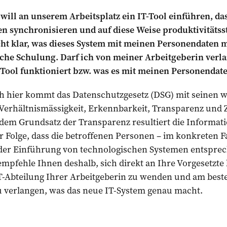
will an unserem Arbeitsplatz ein IT-Tool einführen, d
synchronisieren und auf diese Weise produktivitätsste
cht klar, was dieses System mit meinen Personendaten m
sche Schulung. Darf ich von meiner Arbeitgeberin verla
T-Tool funktioniert bzw. was es mit meinen Personendat
h hier kommt das Datenschutzgesetz (DSG) mit seinen 
 Verhältnismässigkeit, Erkennbarkeit, Transparenz un
em Grundsatz der Transparenz resultiert die Informatio
ur Folge, dass die betroffenen Personen – im konkreten Fa
 der Einführung von technologischen Systemen entsprec
pfehle Ihnen deshalb, sich direkt an Ihre Vorgesetzte 
T-Abteilung Ihrer Arbeitgeberin zu wenden und am besten
u verlangen, was das neue IT-System genau macht.