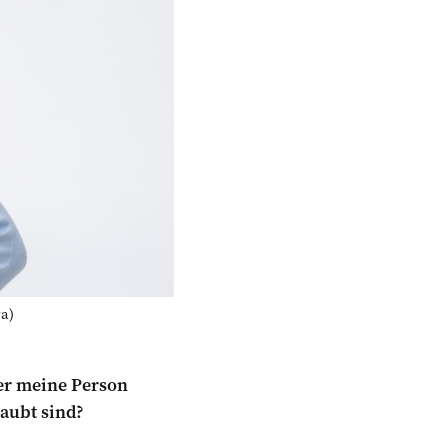
a)
er meine Person
laubt sind?