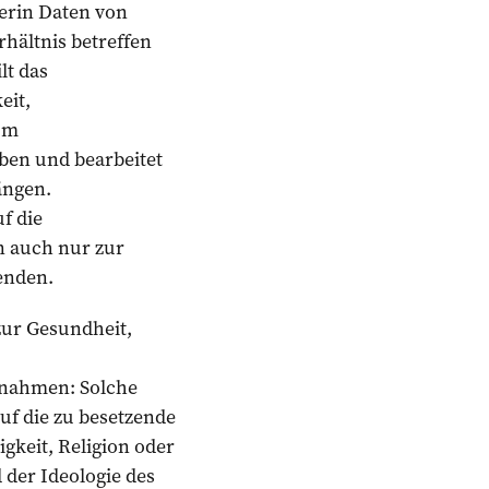
berin Daten von
hältnis betreffen
lt das
eit,
Im
ben und bearbeitet
ängen.
f die
n auch nur zur
enden.
zur Gesundheit,
usnahmen: Solche
uf die zu besetzende
gkeit, Religion oder
der Ideologie des