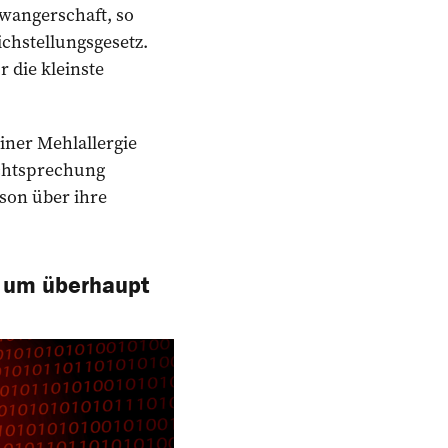
hwangerschaft, so
ichstellungsgesetz.
 die kleinste
iner Mehlallergie
echtsprechung
rson über ihre
, um überhaupt