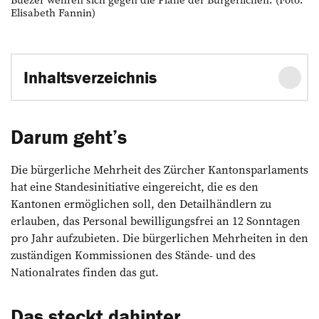
Elisabeth Fannin)
Inhaltsverzeichnis
Darum geht’s
Darum geht’s
Das steckt dahinter
Das ist neu
Die bürgerliche Mehrheit des Zürcher Kantonsparlaments
Das sagen die Gewerkschaften
hat eine Standesinitiative eingereicht, die es den
Das sagt das Volk
Kantonen ermöglichen soll, den Detailhändlern zu
So geht’s weiter
erlauben, das Personal bewilligungsfrei an 12 Sonntagen
pro Jahr aufzubieten. Die bürgerlichen Mehrheiten in den
zuständigen Kommissionen des Stände- und des
Nationalrates finden das gut.
Das steckt dahinter