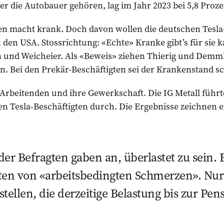
der die Autobauer gehören, lag im Jahr 2023 bei 5,8 Proz
iten macht krank. Doch davon wollen die deutschen Tesl
n den USA. Stossrichtung: «Echte» Kranke gibt’s für sie 
und Weicheier. Als «Beweis» ziehen Thierig und Demml
. Bei den Prekär-Beschäftigten sei der Krankenstand schl
 Arbeitenden und ihre Gewerkschaft. Die IG Metall führ
n Tesla-Beschäftigten durch. Die Ergebnisse zeichnen ei
der Befragten gaben an, überlastet zu sein.
ten von «arbeitsbedingten Schmerzen». Nur
tellen, die derzeitige Belastung bis zur Pe