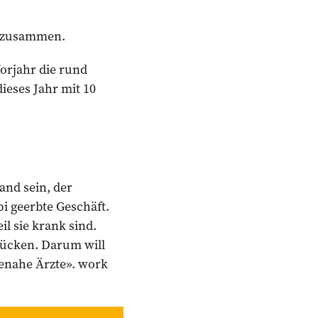
on zusammen.
orjahr die rund
ieses Jahr mit 10
and sein, der
i geerbte Geschäft.
l sie krank sind.
rücken. Darum will
enahe Ärzte». work