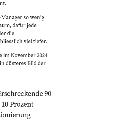
ent.
a-Manager so wenig
kaum, dafür jede
er die
iesslich viel tiefer.
te im November 2024
n düsteres Bild der
 Erschreckende 90
 10 Prozent
nsionierung