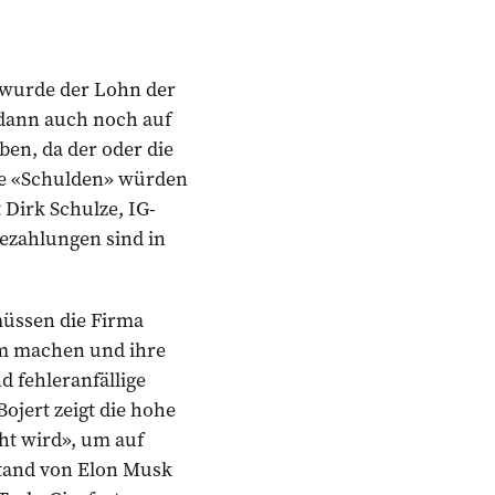
 wurde der Lohn der
 dann auch noch auf
ben, da der oder die
ie «Schulden» würden
 Dirk Schulze, IG-
ezahlungen sind in
müssen die Firma
tem machen und ihre
d fehleranfällige
jert zeigt die hohe
ht wird», um auf
stand von Elon Musk