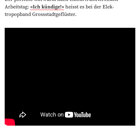
Arbeitstag:
«Ich kündige!»
heisst es bei der Elek­
tropopband Grossstadtgeflüster.