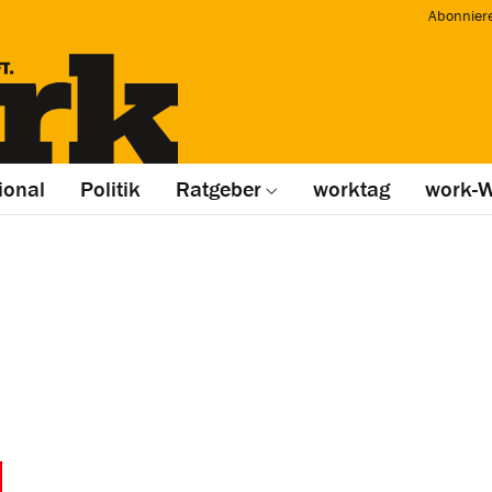
Abonnier
ional
Politik
Ratgeber
worktag
work-W