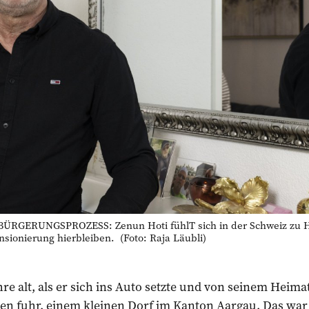
RGERUNGSPROZESS: Zenun Hoti fühlT sich in der Schweiz zu Hau
sionierung hierbleiben. (Foto: Raja Läubli)
re alt, als er sich ins Auto setzte und von seinem Heima
n fuhr, einem kleinen Dorf im Kanton Aargau. Das war 1