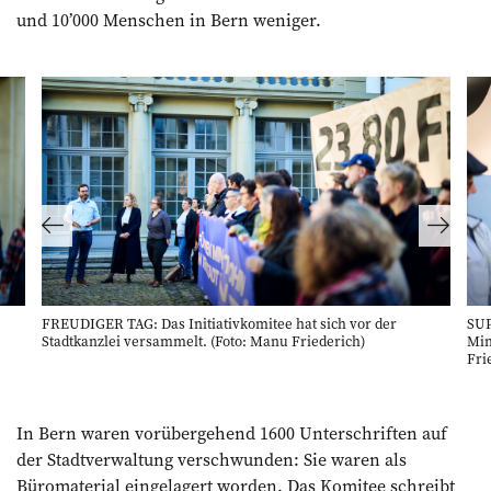
und 10’000 Menschen in Bern weniger.
FREUDIGER TAG: Das Initiativkomitee hat sich vor der
SUP
Stadtkanzlei versammelt. (Foto: Manu Friederich)
Min
Fri
In Bern waren vorübergehend 1600 Unterschriften auf
der Stadtverwaltung verschwunden: Sie waren als
Büromaterial eingelagert worden. Das Komitee schreibt