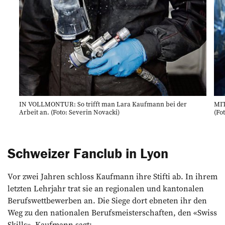
IN VOLLMONTUR: So trifft man Lara Kaufmann bei der
MIT
Arbeit an. (Foto: Severin Novacki)
(Fo
Schweizer Fanclub in Lyon
Vor zwei Jahren schloss Kaufmann ihre Stifti ab. In ihrem
letzten Lehrjahr trat sie an regionalen und kantonalen
Berufswettbewerben an. Die Siege dort ebneten ihr den
Weg zu den nationalen Berufsmeisterschaften, den «Swiss
Skills». Kaufmann sagt: