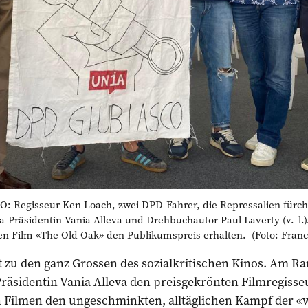
egisseur Ken Loach, zwei DPD-Fahrer, die Repressalien fürchte
ia-Präsidentin Vania Alleva und Drehbuchautor Paul Laverty (v. l.)
en Film «The Old Oak» den Publikumspreis erhalten. (Foto: Fran
 zu den ganz Grossen des sozialkritischen Kinos. Am Ran
räsidentin Vania Alleva den preisgekrönten Filmregisse
n Filmen den ungeschminkten, alltäglichen Kampf der «w