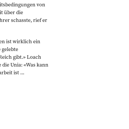
eitsbedingungen von
t über die
rer schasste, rief er
n ist wirklich ein
 gelebte
eich gibt.» Loach
e die Unia: «Was kann
rbeit ist …