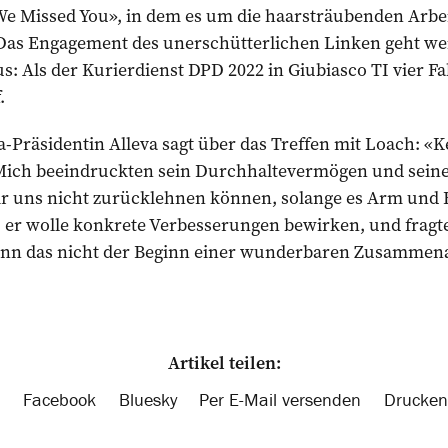
 We Missed You», in dem es um die haarsträubenden Arb
 Das Engagement des unerschütterlichen Linken geht wei
: Als der Kurierdienst DPD 2022 in Giubiasco TI vier Fah
.
-Präsidentin Alleva sagt über das Treffen mit Loach: «Ke
Mich beeindruckten sein Durchhaltevermögen und seine
r uns nicht zurücklehnen können, solange es Arm und R
t, er wolle konkrete Verbesserungen bewirken, und fragt
enn das nicht der Beginn einer wun­der­baren Zusammena
Artikel teilen:
Facebook
Bluesky
Per E-Mail versenden
Drucken