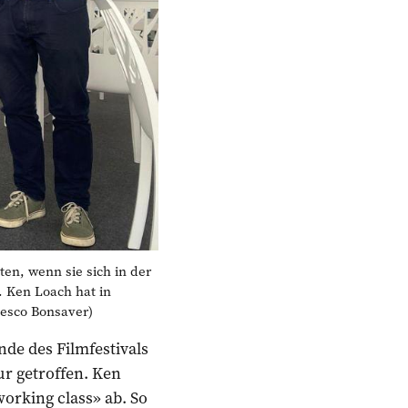
n, wenn sie sich in der
. Ken Loach hat in
cesco Bonsaver)
de des Filmfestivals
ur getroffen. Ken
orking class» ab. So