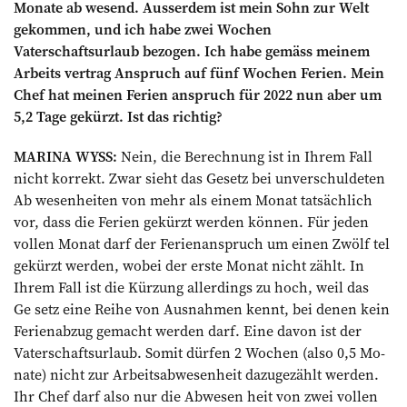
Monate ab­ wesend. Ausserdem ist mein Sohn zur Welt
gekommen, und ich habe zwei Wochen
Vaterschaftsurlaub bezogen. Ich habe gemäss meinem
Arbeits­ vertrag Anspruch auf fünf Wochen Ferien. Mein
Chef hat meinen Ferien­ anspruch für 2022 nun aber um
5,2 Tage gekürzt. Ist das richtig?
MARINA WYSS:
Nein, die Berechnung ist in Ihrem Fall
nicht korrekt. Zwar sieht das Gesetz bei unverschuldeten
Ab­ wesenheiten von mehr als einem Monat tatsächlich
vor, dass die Ferien gekürzt werden können. Für jeden
vollen Monat darf der Ferienanspruch um einen Zwölf­ tel
gekürzt werden, wobei der erste Monat nicht zählt. In
Ihrem Fall ist die Kürzung allerdings zu hoch, weil das
Ge­ setz eine Reihe von Ausnahmen kennt, bei denen kein
Ferien­abzug ge­macht werden darf. Eine davon ist der
Vater­schaftsurlaub. Somit dürfen 2 Wochen (also 0,5 Mo­
nate) nicht zur Arbeitsabwe­senheit dazu­gezählt wer­den.
Ihr Chef darf also nur die Abwesen­ heit von zwei vollen