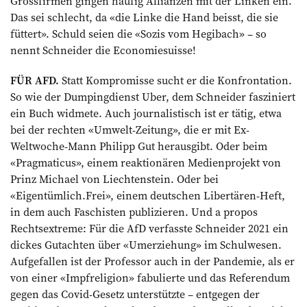
Grossfirmen gingen häufig Allianzen mit der Linken ein.
Das sei schlecht, da «die Linke die Hand beisst, die sie
füttert». Schuld seien die «Sozis vom Hegibach» – so
nennt Schneider die Economiesuisse!
FÜR AFD.
Statt Kompromisse sucht er die Konfrontation.
So wie der Dumpingdienst Uber, dem Schneider fasziniert
ein Buch widmete. Auch journalistisch ist er tätig, etwa
bei der ­rechten «Umwelt-Zeitung», die er mit Ex-
Weltwoche-Mann Philipp Gut herausgibt. Oder beim
«Pragmaticus», einem re­aktionären Medienprojekt von
Prinz Michael von Liechtenstein. Oder bei
«Eigentümlich.Frei», einem deutschen Libertären-Heft,
in dem auch Faschisten publizieren. Und a propos
Rechtsextreme: Für die AfD verfasste Schneider 2021 ein
dickes Gutachten über «Umerziehung» im Schulwesen.
Aufgefallen ist der Professor auch in der Pandemie, als er
von einer «Impfreligion» fabulierte und das Referendum
gegen das Covid-Gesetz unterstützte – entgegen der