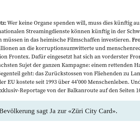
tz:
Wer keine Organe spenden will, muss dies künftig au
nationalen Streamingdienste können künftig in der Schw
n müssen in das heimische Filmschaffen investieren.
Fro
llionen an die korruptionsumwitterte und menschenrec
n Frontex. Dafür eingesetzt hat sich an vorderster Fro
schsten Sujet der ganzen Kampagne: einem rettenden H
egenteil geht: das Zurückstossen von Fliehenden zu Lan
er EU kostete seit 1993 über 44’000 Menschenleben. Und
Exklusiv-Reportage von der Balkanroute auf den Seiten 10
Bevölkerung sagt Ja zur «Züri City Card».