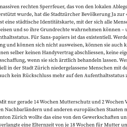
assiven rechten Sperrfeuer, das von den lokalen Ableg
tützt wurde, hat die Stadtzürcher Bevölkerung Ja zur 
ist eine städtische Identitätskarte, mit der sich alle Mens
eisen und so ihre Grundrechte wahrnehmen können – 
thaltsstatus. Für Sans-papiers ist das existentiell. Werd
g und können sich nicht ausweisen, können sie auch k
önnen selber keinen Handyvertrag abschliessen, keine e
sschaffung, wenn sie sich ärztlich behandeln lassen. Wenn
ziell in der Stadt Zürich niedergelassene Menschen mit d
 auch kein Rückschluss mehr auf den Aufenthaltsstatus 
Mit nur gerade 14 Wochen Mutterschutz und 2 Wochen V
ren Nachbarländern und anderen europäischen Staaten m
nton Zürich wollte das eine von den Gewerkschaften unt
 verlangte eine Elternzeit von je 18 Wochen für Mutter u