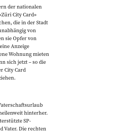
ern der nationalen
«Züri City Card»
chen, die in der Stadt
unabhängig von
en sie Opfer von
eine Anzeige
igene Wohnung mieten
 sich jetzt – so die
er City Card
ziehen.
aterschaftsurlaub
eilenweit hinterher.
erstützte SP-
nd Vater. Die rechten