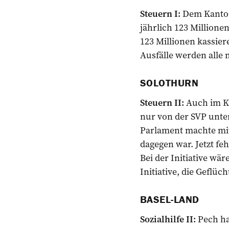
Steuern I:
Dem Kanton
jährlich 123 Million
123 Millionen kassiere
Ausfälle werden all
SOLOTHURN
Steuern II:
Auch im Ka
nur von der SVP unter
Parlament machte mi
dagegen war. Jetzt f
Bei der Initiative wä
Initiative, die Geflüc
BASEL-LAND
Sozialhilfe II:
Pech ha