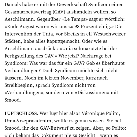
Damals habe er mit der Gewerkschaft Syndicom einen
Gesamtarbeitsvertrag (GAV) aushandeln wollen, so
Aeschlimann. Gegenüber «Le Temps» sagt er wörtlich:
«Ende August waren wir uns zu 98 Prozent einig.» Die
Intervention der Unia, vor Streiks in elf Westschweizer
Städten, habe alles kaputtgemacht. Oder wie es
Aeschlimann ausdrückt: «Unia schmarotzte bei der
Fertigstellung des GAV.» Wie jetzt? Nachfrage bei
Syndicom: Was war das für ein GAV? Gab es überhaupt
Verhandlungen? Doch Syndicom möchte sich nicht
äussern. Noch im letzten November, kurz nach
Streikbeginn, sprach Syndicom nicht von
«Verhandlungen», sondern von «Diskussionen» mit
Smood.
LUFTSCHLOSS.
Wer lügt hier also? Véronique Polito,
Unia-Vizepräsidentin, wollte es genau wissen. Sie bat
Smood, ihr den GAV-Entwurf zu zeigen. Aber, so Polito:
«Ich bekam das Dokument nie zu Gesicht – wenn es