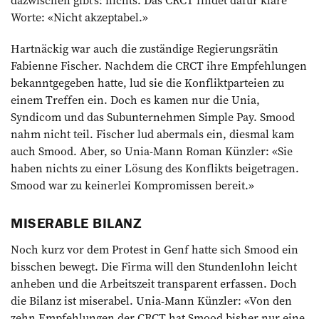
dazwischen gibt’s: nichts. Das CRCT findet dafür klare
Worte: «Nicht akzeptabel.»
Hartnäckig war auch die zuständige Regierungsrätin
Fabienne Fischer. Nachdem die CRCT ihre Empfehlungen
bekanntgegeben hatte, lud sie die Konfliktparteien zu
einem Treffen ein. Doch es kamen nur die Unia,
Syndicom und das Subunternehmen Simple Pay. Smood
nahm nicht teil. Fischer lud abermals ein, diesmal kam
auch Smood. Aber, so Unia-Mann Roman Künzler: «Sie
haben nichts zu einer Lösung des Konflikts beigetragen.
Smood war zu keinerlei Kompromissen bereit.»
MISERABLE BILANZ
Noch kurz vor dem Protest in Genf hatte sich Smood ein
bisschen bewegt. Die Firma will den Stundenlohn leicht
anheben und die Arbeitszeit transparent erfassen. Doch
die Bilanz ist miserabel. Unia-Mann Künzler: «Von den
zehn Empfehlungen der CRCT hat Smood bisher nur eine