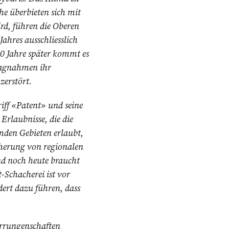
he überbieten sich mit
rd, führen die Oberen
Jahres ausschliesslich
00 Jahre später kommt es
hlagnahmen ihr
zerstört.
ff «Patent» und seine
rlaubnisse, die die
mden Gebieten erlaubt,
cherung von regionalen
nd noch heute braucht
-Schacherei ist vor
ert dazu führen, dass
Errungenschaften