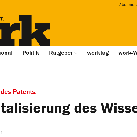
Abonnier
ional
Politik
Ratgeber
worktag
work-W
 des Patents:
italisierung des Wiss
r