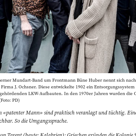
rner Mundart-Band um Frontmann Büne Huber nennt sich nach
 Firma J. Ochsner. Diese entwickelte 1902 ein Entsorgungssystem
gehördenden LKW-Aufbauten. In den 1970er Jahren wurden die 
(Foto: PD)
n «patenter Mann» sind praktisch veranlagt und tüchtig. Eine
uchbar. So die Umgangssprache.
von Tarent (heute: Kala­brien): Griechen gründen die Kolonie 