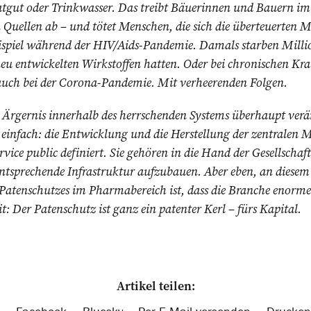
gut oder Trink­wasser. Das treibt Bäuerinnen und Bauern im
n Quellen ab – und tötet Menschen, die sich die überteuerten 
ispiel während der HIV/Aids-Pandemie. Damals starben Millio
u entwickelten Wirkstoffen hatten. Oder bei chronischen Kra
 auch bei der Corona-Pandemie. Mit verheerenden Folgen.
 Ärgernis innerhalb des herrschenden Systems überhaupt ver
 einfach: die Entwicklung und die Herstellung der zentralen
rvice public definiert. Sie gehören in die Hand der Gesellschaf
 entsprechende Infrastruktur aufzubauen. Aber eben, an diesem 
Patenschutzes im Pharmabereich ist, dass die Branche enorm
: Der Patenschutz ist ganz ein patenter Kerl – fürs Kapital.
Artikel teilen: