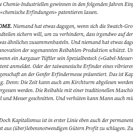
ie Chemie-Industriellen gewinnen in den folgenden Jahren Einfl
h «chemische Erfindungen» patentieren lassen.
OME.
Niemand hat etwas dagegen, wenn sich die Swatch-Grou
teilen sichern will, um zu verhindern, dass irgendwo auf de
was ähnliches zusammenbasteln. Und niemand hat etwas dage
nnovation der sogenannten Reibahlen-Produktion schützt. Und
enn ein Aargauer Tüftler sein Spezialbesteck («Gabel-Messe
ent anmeldet. Oder der taiwanesische Erfinder eines vibrier
enschaft an der Genfer Erfindermesse präsentiert. Das ist Kap
. Denn: Die Zeit kann auch am Kirchturm abge­lesen werden
gessen werden. Die Reibahle mit einer traditionellen Maschine
l und Messer geschnitten. Und verhüten kann Mann auch mit
Doch Kapitalismus ist in erster Linie eben auch der permanen
st aus (über)lebensnotwendigen Gütern Profit zu schlagen. Zu