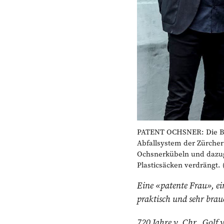
PATENT OCHSNER: Die Be
Abfallsystem der Zürcher
Ochsnerkübeln und dazu
Plasticsäcken verdrängt. 
Eine «patente Frau», ei
praktisch und sehr bra
720 Jahre v. Chr., Golf 