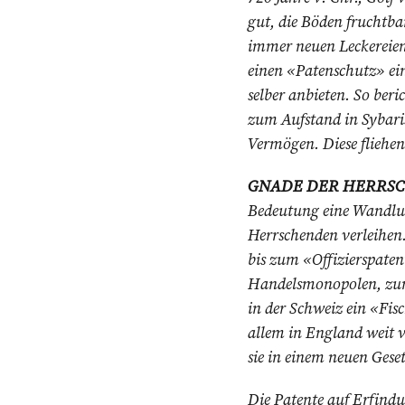
gut, die Böden fruchtbar
immer neuen Leckereien
einen «Patenschutz» ein.
selber anbieten. So beri
zum Aufstand in Sybari
Vermögen. Diese fliehen
GNADE DER HERRS
Bedeutung eine Wandlung
Herrschenden verleihen
bis zum «Offizierspaten
Handelsmono­polen, zum 
in der Schweiz ein «Fis
allem in England weit v
sie in einem neuen Gese
Die Patente auf Erfindu