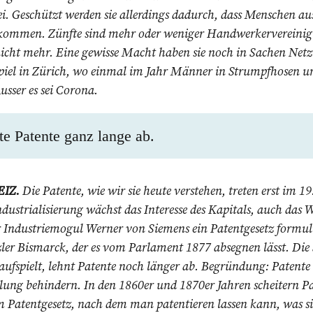
i. Geschützt werden sie allerdings dadurch, dass Menschen au
ommen. Zünfte sind mehr oder weniger Handwerkervereinigun
nicht mehr. Eine gewisse Macht haben sie noch in Sachen Net
ispiel in Zürich, wo einmal im Jahr Männer in Strumpfhosen 
usser es sei Corona.
e Patente ganz lange ab.
IZ.
Die Patente, wie wir sie heute verstehen, treten erst im 1
dustrialisierung wächst das Interesse des Kapitals, auch das W
r Industriemogul Werner von Siemens ein Patentgesetz formul
r Bismarck, der es vom Parlament 1877 absegnen lässt. Die S
 aufspielt, lehnt Patente noch länger ab. Begründung: Patente
lung behindern. In den 1860er und 1870er Jahren scheitern Pa
 Patentgesetz, nach dem man patentieren lassen kann, was s