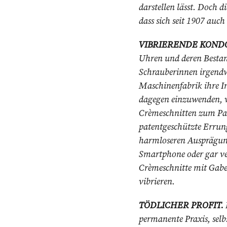
darstellen lässt. Doch d
dass sich seit 1907 auc
VIBRIERENDE KOND
Uhren und deren Bestand
Schrauberinnen irgend
Maschinenfabrik ihre I
dagegen einzuwenden, w
Crèmeschnitten zum Pat
patentgeschützte Errung
harmloseren Ausprägung
Smartphone oder gar ver
Crèmeschnitte mit Gabe
vibrieren.
TÖDLICHER PROFIT.
permanente Praxis, selb