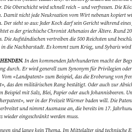
. Die Oberschicht wird schnell reich – und verfressen. Die Köc
. Damit nicht jede Neukreation vom Wirt nebenan kopiert wi
 Der sieht so aus: Jeder Koch darf sein Gericht während eines 
chtet es der griechische Chronist Athenaios der Ältere. Rund 2
s. Die Aufständischen vertreiben die 500 Reichsten und besc
 in die Nachbarstadt. Es kommt zum Krieg, und Sybaris wird 
CHENDEN.
In den kommenden Jahrhunderten macht der Begri
 durch. Er wird generell zum Synonym für Privilegien oder E
. Vom «Landpatent» zum Beispiel, das die Eroberung von fre
t», das den militärischen Rang bestätigt. Oder auch zur Absi
Beispiel mit Salz, Blei, Papier oder auch Johannisbeeren. U
cherpatent», wer in der Freizeit Würmer baden will. Die Patent
erbreitet und nimmt Ausmasse an, die bereits im 17. Jahrhund
tz wieder eingeschränkt werden muss.
ngen sind lange kein Thema. Im Mittelalter sind technische 