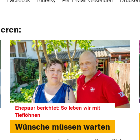
Facebook
Bluesky
Per E-Mail versenden
Drucken
ieren:
Ehepaar berichtet: So leben wir mit
Tieflöhnen
Wünsche müssen warten