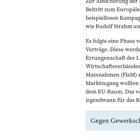
Zur Absicherung der b
Beitritt zum Europäi
beispiellosen Kampag
wie Rudolf Strahm un
Es folgte eine Phase 
Verträge. Diese werd
Errungenschaft der L
Wirtschaftsverbänden 
Massnahmen (FlaM) sei
Marktzugang wollten f
dem EU-Raum. Das vo
irgendwann für das K
Gegen Gewerksch