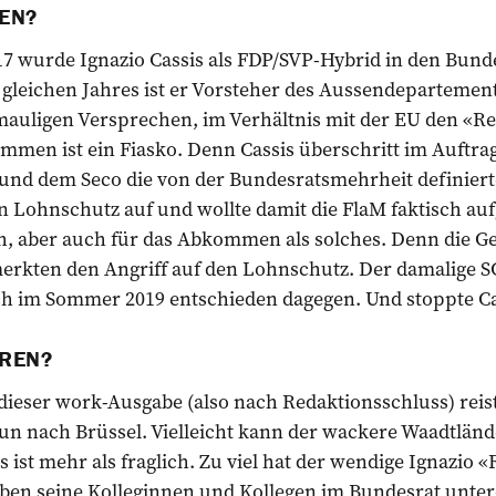
EN?
 wurde ­Ignazio Cassis als FDP/SVP-Hybrid in den Bunde
gleichen Jahres ist er Vorsteher des Aussendepartement
mauligen Versprechen, im Verhältnis mit der EU den «R
men ist ein Fiasko. Denn Cassis überschritt im Auftrag
und dem Seco die von der Bundesratsmehrheit definiert
n Lohnschutz auf und wollte damit die FlaM faktisch au
ch, aber auch für das Abkommen als solches. Denn die 
kten den Angriff auf den Lohnschutz. Der damalige S
ich im Sommer 2019 entschieden dagegen. Und stoppte Ca
EREN?
ieser work-Ausgabe (also nach Redaktionsschluss) reis
un nach Brüssel. Vielleicht kann der wackere Waadtlän
s ist mehr als fraglich. Zu viel hat der wendige Ignazio 
ben seine Kolleginnen und Kollegen im Bundesrat unter