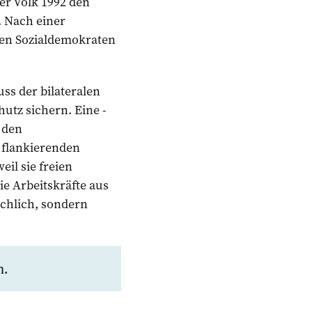
er Volk 1992 den
 Nach einer
ten Sozialdemokraten
ss der bilateralen
utz sichern. Eine ­
 den
e flankierenden
il sie freien
ie Arbeitskräfte aus
chlich, sondern
n.