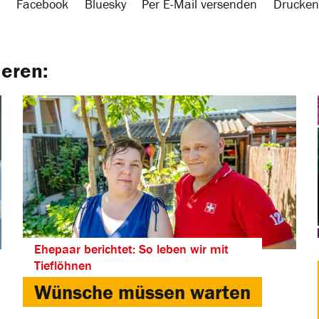
Facebook
Bluesky
Per E-Mail versenden
Drucken
ieren:
Ehepaar berichtet: So leben wir mit
Tieflöhnen
Wünsche müssen warten