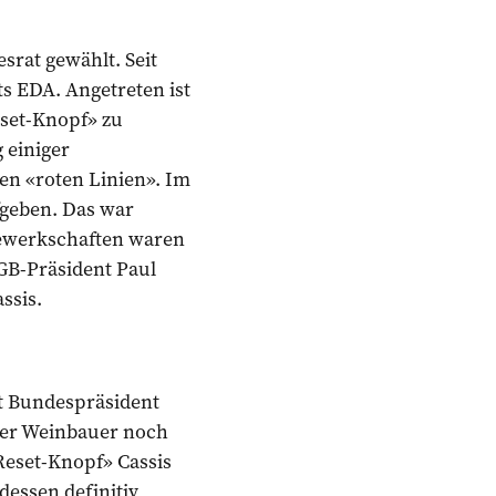
srat gewählt. Seit
s EDA. Angetreten ist
eset-Knopf» zu
 einiger
en «roten Linien». Im
fgeben. Das war
Gewerkschaften waren
GB-Präsident Paul
ssis.
t Bundespräsident
der Weinbauer noch
«Reset-Knopf» Cassis
dessen definitiv