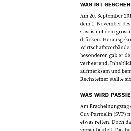
WAS IST GESCHEH
Am 20. September 2017
dem 1. November des 
Cassis mit dem gross
drücken. Herausgekom
Wirtschaftsverbände 
besonderen gab er de
verheerend. Inhaltli
aufmerksam und bemer
Rechsteiner stellte s
WAS WIRD PASSI
Am Erscheinungstag d
Guy Parmelin (SVP) n
etwas retten. Doch da
versaubeutelt. Das ha