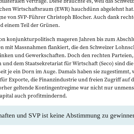
ilateralen Verträge. Diese brauchte es, weil das Schweiz
schen Wirtschaftsraum (EWR) hauchdünn abgelehnt hat.
ne von SVP-Führer Christoph Blocher. Auch dank rech
d einem Teil der Grünen.
von konjunkturpolitisch mageren Jahren bis zum Abschlu
en mit Massnahmen flankiert, die den Schweizer Lohnsch
inken und Gewerkschaften. Doch den rechten Parteien,
und dem Staatsekretariat für Wirtschaft (Seco) sind di
t je ein Dorn im Auge. Damals haben sie zugestimmt, we
ür Exporte, die Finanzindustrie und freien Zugriff auf d
rher geltende Kontingentregime war nicht nur unmens
apital auch profitmindernd.
aften und SVP ist keine Abstimmung zu gewinne