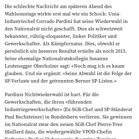
Die schlechte Nachricht am späteren Abend des
Wahlsonntags wirkte erst mal wie ein Schock: Unia-
Industriechef Corrado Pardini hat seine Wiederwahl in
den Nationalrat nicht ­geschafft. Dies als schweizweit
bekannter, rührig-eloquenter, linker Politiker und
Gewerkschafter. Als Kämpfernatur. Dies, obwohl er
persönlich ein besseres Resultat erzielte als noch 2015.
Seine ehemalige Nationalratskollegin Susanne
Leutenegger Oberholzer sagt: «Noch mag ich es kaum
glauben. Und sie ergänzt: «Seine Abwahl ist die Folge der
SP-Verluste und der getrennten Berner SP-Listen.»
Pardinis Nichtwiederwahl ist hart. Für die
Gewerkschaften, die ­ihren «führenden
Industriegewerkschafter» (Ex-SGB-Chef und SP-Ständerat
Paul Rechsteiner) in Bundesbern verlieren. Sie gewinnen
im Nationalrat zwar den neuen SGB-Chef Pierre-Yves
Maillard dazu, die wiedergewählte VPOD-Chefin
Katharina Prelicz-Huber sowie die grüne Tessiner