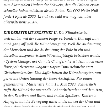
zum öko­sozialen Umbau der Schweiz, den die Grünen etwas
schneller haben möchten als die Roten. Die CO2-Netto-Null
fordert Rytz ab 2030. Levrat «so bald wie möglich, aber
allerspätestens 2050».
DIE DEBATTE IST ERÖFFNET II.
Die Klimakrise ist
untrennbar mit der sozialen Frage verbunden. Das sagt nun
auch ganz offiziell die Klima­bewegung. Weil die Ausbeutung
des Menschen und die Ausbeutung der Erde in ein und
derselben auspresserischen Wirtschaftslogik betrieben werde.
«System Change, not Climate Change!» heisst denn auch einer
ihrer pointiertesten Slogans: Kapitalismusschmelze statt
Gletscherschmelze. Und dafür hätten die Klimabewegten nun
gerne die Unterstützung der Gewerkschaften. Für einen
gemeinsamen Massenstreik am 15. Mai 2020. Schliesslich
trifft die Klimakrise zuerst die Lohnarbeitenden: auf dem Bau,
in den Fabriken und Büros und in den Spitälern. Konkrete
Anfragen hat die Bewegung unter anderem bei der Unia und
dem Schweizerischen Gewerkschaftsbund deponiert. Und