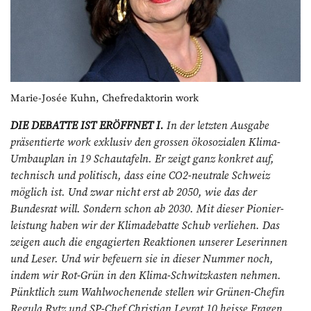
Marie-Josée Kuhn, Chefredaktorin work
DIE DEBATTE IST ERÖFFNET I.
In der letzten Ausgabe
präsentierte work exklusiv den grossen ökosozialen Klima-
Umbauplan in 19 Schau­tafeln. Er zeigt ganz konkret auf,
technisch und politisch, dass eine CO2-neutrale Schweiz
möglich ist. Und zwar nicht erst ab 2050, wie das der
Bundesrat will. Sondern schon ab 2030. Mit dieser Pionier­
leistung haben wir der Klima­debatte Schub verliehen. Das
zeigen auch die engagierten Reaktionen unserer Leserinnen
und Leser. Und wir befeuern sie in dieser Nummer noch,
indem wir Rot-Grün in den Klima-Schwitz­kasten nehmen.
Pünktlich zum Wahlwochenende stellen wir ­Grünen-Chefin
Regula Rytz und SP-Chef Christian Levrat 10 heisse Fragen