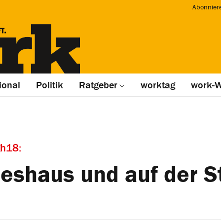
Abonnier
ional
Politik
Ratgeber
worktag
work-W
gh18:
eshaus und auf der S