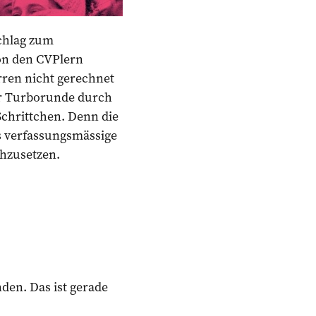
chlag zum
on den CVPlern
rren nicht gerechnet
er Turborunde durch
Schrittchen. Denn die
as verfassungsmässige
chzusetzen.
den. Das ist gerade