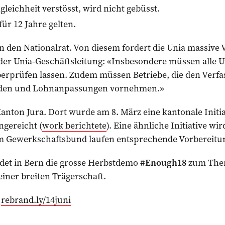
leichheit verstösst, wird nicht gebüsst.
für 12 Jahre gelten.
 in den Nationalrat. Von diesem fordert die Unia massive
der Unia-Geschäftsleitung: «Insbesondere müssen alle
erprüfen lassen. Zudem müssen Betriebe, die den Verfa
werden und Lohnanpassungen vornehmen.»
anton Jura. Dort wurde am 8. März eine kantonale Initi
ngereicht (
work berichtete
). Eine ähn­liche Initiative wi
im Gewerkschaftsbund laufen entsprechende Vorbereitu
det in Bern die grosse Herbstdemo
#Enough18
zum Them
 einer breiten Trägerschaft.
:
rebrand.ly/14juni