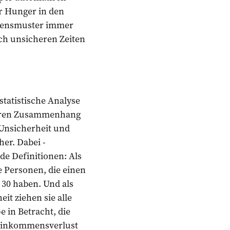
r Hunger in den
altensmuster immer
ch unsicheren Zeiten
statistische Analyse
klaren Zusammenhang
 Unsicherheit und
cher. Dabei ­
de Definitionen: Als
le Personen, die einen
30 haben. Und als
eit ziehen sie alle
 in Betracht, die
 Einkommensverlust