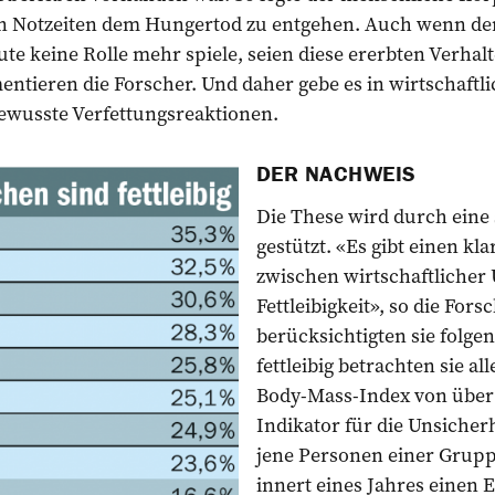
in Notzeiten dem Hungertod zu entgehen. Auch wenn de
ute keine Rolle mehr spiele, seien diese ererbten Verh
tieren die Forscher. Und daher gebe es in wirtschaftli
wusste Verfettungsreaktionen.
DER NACHWEIS
Die These wird durch eine 
gestützt. «Es gibt einen 
zwischen wirtschaftlicher
Fett­leibigkeit», so die Fors
berücksichtigten sie folgen
fettleibig betrachten sie al
Body-Mass-Index von über 
Indikator für die Unsicherh
jene Personen einer Gruppe
innert eines Jahres einen