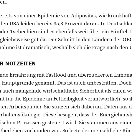
en.
reits von einer Epidemie von Adipositas, wie krankhafte
 den USA leiden bereits 35,3 Prozent daran. In Deutschl
er Tschechien sind es ebenfalls weit über ein Fünftel. 
gleichsweise gut da. Der Schnitt in den Ländern der OEC
ahme ist dramatisch, weshalb sich die Frage nach den U
R NOTZEITEN
nde Ernährung mit Fastfood und überzuckerten Limon
Hauptgründe genannt. Das ist auch unbestritten. Doch 
auch mangelnde wirtschaftliche Sicherheit als einen wi
nt für die Epidemie an Fettleibigkeit verantwortlich, so 
hten Arbeitspapier. Sie stützen sich dabei auf Daten aus
hal­tens­ökologie. Diese besagen, dass der Energiehaus
ischen Prozessen gesteuert wird. Sie stammen aus einer 
berleben vorhanden war. So legte der menschliche Kör