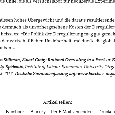
ie Chile, die als Versuchslabor für neoliberale Experim
üssen hohes Übergewicht und die daraus re­sultierend
 demnach als unvorhergesehene Kosten der Deregulie
heisst es: «Die Politik der Deregulierung mag gut gemein
 der wirtschaftlichen Unsicherheit und dürfte die globa
haben.»
en Stillman, Stuart Craig: Rational Overeating in a Feast-or
ity Epidemic,
Institute of Labour Economics, University Oteg
st 2017.
Deutsche Zusammenfassung auf: www.boeckler-impul
Artikel teilen:
Facebook
Bluesky
Per E-Mail versenden
Drucken