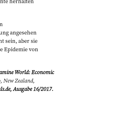
ente herhalten
en
rung angesehen
t sein, aber sie
le Epidemie von
-Famine World: Economic
o, New Zealand,
s.de, Ausgabe 16/2017.