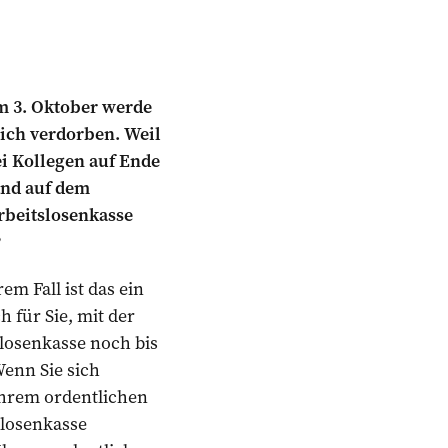
Am 3. Oktober werde
lich verdorben. Weil
ei Kollegen auf Ende
and auf dem
rbeitslosenkasse
?
rem Fall ist das ein
h für Sie, mit der
losenkasse noch bis
Wenn Sie sich
Ihrem ordentlichen
slosenkasse