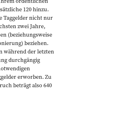
 Ihrem ordentlichen
ätzliche 120 hinzu.
 Taggelder nicht nur
chsten zwei Jahre,
ren (beziehungsweise
onierung) beziehen.
en während der letzten
ung durchgängig
 notwendigen
ggelder erworben. Zu
uch beträgt also 640