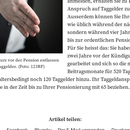
anmelden, erhalten Sie zu
Anspruch auf Taggelder zus
Ausserdem können Sie Ihre
wie üblich während der nä
sondern während vier Jah
bis zur ordentlichen Pensi
Für Sie heisst das: Sie hab
zwei Jahre vor der Kündig
kurz vor der Pension entlassen
gearbeitet und sich so die
aggelder. (Foto: 123RF)
Beitragsmonate für 520 Ta
tersbedingt noch 120 Taggelder hinzu. Ihr Taggeldanspr
e in der Zeit bis zu Ihrer Pensionierung mit 65 beziehen.
Artikel teilen:
Facebook
Bluesky
Per E-Mail versenden
Drucken