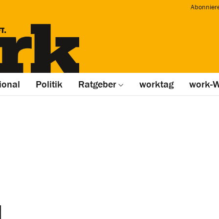
Abonnier
ional
Politik
Ratgeber
worktag
work-W