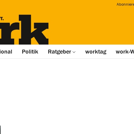
Abonnier
ional
Politik
Ratgeber
worktag
work-W