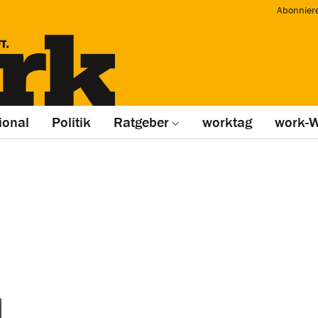
Abonnier
ional
Politik
Ratgeber
worktag
work-W