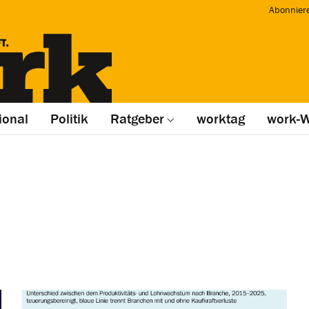
Abonnier
ional
Politik
Ratgeber
worktag
work-W